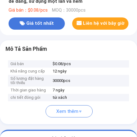
dễ dàng, sử dụng một lần và ném
Giá bán：$0.08/pcs
MOQ：30000pcs
Giá tốt nhất
Liên hệ với bây giờ
Mô Tả Sản Phẩm
Giá bán
$0.08/pcs
Khả năng cung cấp
12 ngày
Số lượng đặt hàng
30000pcs
tối thiểu
Thời gian giao hàng
7 ngày
chi tiết đóng gói
túi xách
Xem thêm