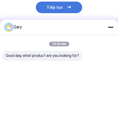
Tiếp tục
Gary
Sản Phẩm Khuyến Cáo
10:20 AM
Good day, what product are you looking for?
Đầu đổ đầy nhà vệ
Bàn rửa không bị
Bộ bàn chải vệ
sinh Snap-On ️ Tẩy
trầy xước bảo vệ đồ
có đầu thay th
sạch hơn, hoàn hảo
nấu ăn làm sạch hiệu
chất tẩy rửa t
cho việc chăm sóc
quả
hợp cho vệ sin
vệ sinh nhà vệ sinh
Giá tốt nhất
Giá tốt nhất
Giá tốt n
hàng ngày