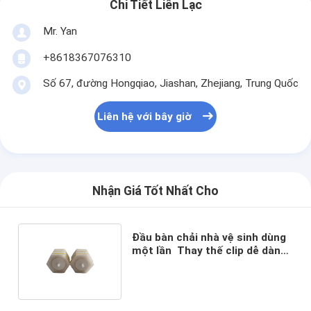
Chi Tiết Liên Lạc
Mr. Yan
+8618367076310
Số 67, đường Hongqiao, Jiashan, Zhejiang, Trung Quốc
Liên hệ với bây giờ
Nhận Giá Tốt Nhất Cho
Đầu bàn chải nhà vệ sinh dùng
một lần ️ Thay thế clip dễ dàng,
sử dụng một lần và ném