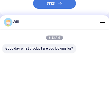
চালিয়ে
Will
แนะนำผลิตภัณฑ์
8:23 AM
Good day, what product are you looking for?
หัวเติมชักโครกแบบ
แป๊ดล้างขีดข่วน ป้องกัน
ชุดแปรงห้องน้ํา 
สแน็ปออน – น้ำยา
เครื่องครัว ทําความ
เปลี่ยนได้ พร้อมเ
ทำความสะอาดในตัว
สะอาดอย่างมี
ทําความสะอาดใ
เหมาะสำหรับการดูแล
ประสิทธิภาพ
สําหรับความสะ
สุขอนามัยชักโครก
ราคาดีที่สุด
ราคาดีที่สุด
ราคาดีที่ส
ประจำวัน
Desktop Site
บ้าน
เกี่ยวกับเรา
ติดต่อเรา