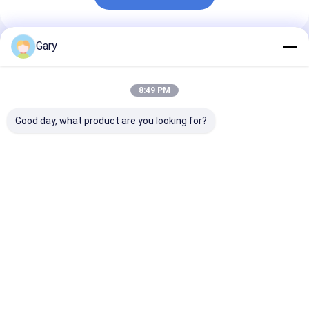
Gary
Önerilen Ürünler
8:49 PM
Good day, what product are you looking for?
Tak-Çıkar Klozet
Çiziksiz temizleyici
Tuvalet fırçası
Yedek Başlıkları –
Yastık Yemek
hijyen için içi
Dahili Temizleyici,
takımlarını korur
temizleyiciyle
Günlük Klozet Hijyen
Etkili bir şekilde
değiştirilebilir
Bakımı İçin
temizler
En iyi fiyat
En iyi fiyat
En iyi fiy
Mükemmel
Ana
Hakkımızda
Bize
Desktop
sayfa
ulaşın
Site