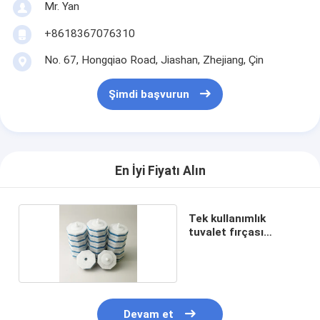
Mr. Yan
+8618367076310
No. 67, Hongqiao Road, Jiashan, Zhejiang, Çin
Şimdi başvurun
En İyi Fiyatı Alın
Tek kullanımlık
tuvalet fırçası
başlıkları
Devam et