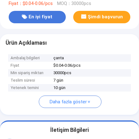
Fiyat：$0.04-0.06/pcs
MOQ：30000pcs
En iyi fiyat
Şimdi başvurun
Ürün Açıklaması
Ambalaj bilgileri
çanta
Fiyat
$0.04-0.06/pcs
Min sipariş miktarı
30000pcs
Teslim süresi
7 gün
Yetenek temini
10 gün
Daha fazla göster
İletişim Bilgileri