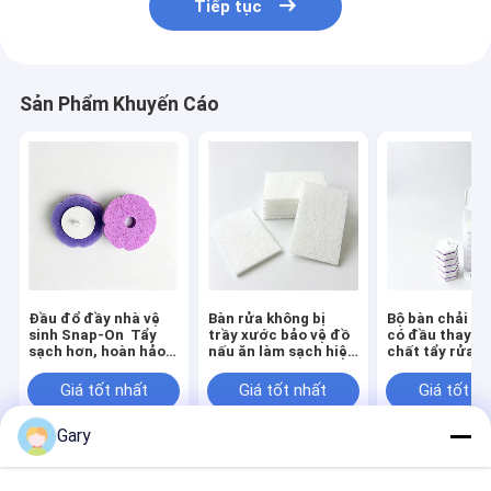
Tiếp tục
Sản Phẩm Khuyến Cáo
Đầu đổ đầy nhà vệ
Bàn rửa không bị
Bộ bàn chải vệ
sinh Snap-On ️ Tẩy
trầy xước bảo vệ đồ
có đầu thay th
sạch hơn, hoàn hảo
nấu ăn làm sạch hiệu
chất tẩy rửa t
cho việc chăm sóc
quả
hợp cho vệ sin
vệ sinh nhà vệ sinh
Giá tốt nhất
Giá tốt nhất
Giá tốt n
hàng ngày
Gary
Nhà
Về chúng
Liên hệ với chúng
Desktop
tôi
tôi
Site