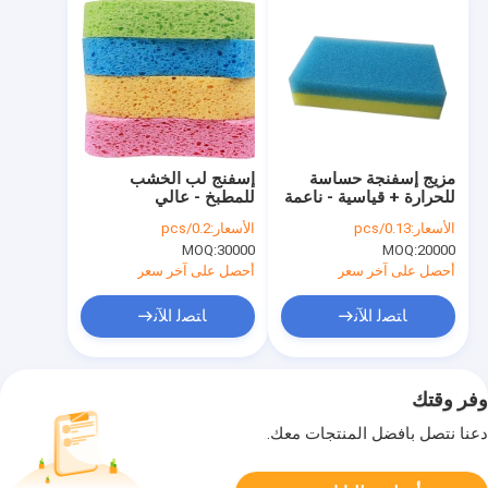
مزيج إسفنجة حساسة
إسفنج لب الخشب
للحرارة + قياسية - ناعمة
للمطبخ - عالي
ومتينة لتنظيف المطبخ
الامتصاص، ناعم، لا
الأسعار:
0.13/pcs
الأسعار:
0.2/pcs
يخدش ومتين
MOQ:
30000
MOQ:
20000
أحصل على آخر سعر
أحصل على آخر سعر
ﺎﺘﺼﻟ ﺍﻶﻧ
ﺎﺘﺼﻟ ﺍﻶﻧ
وفر وقتك
دعنا نتصل بأفضل المنتجات معك.