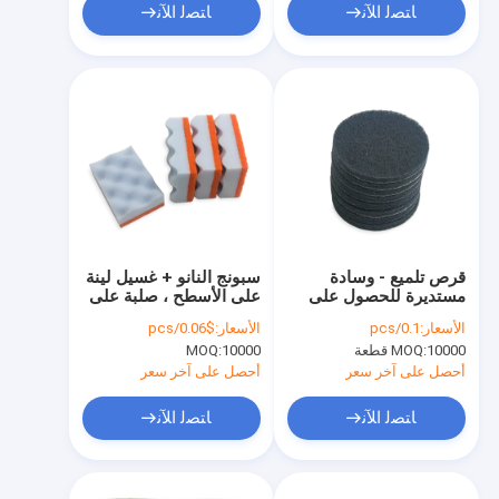
ﺎﺘﺼﻟ ﺍﻶﻧ
ﺎﺘﺼﻟ ﺍﻶﻧ
قرص تلميع - وسادة
سبونج النانو + غسيل لينة
مستديرة للحصول على
على الأسطح ، صلبة على
تشطيبات ناعمة وخالية
الدهون
الأسعار:
0.1/pcs
الأسعار:
$0.06/pcs
من الخدوش
10000 قطعة
MOQ:
10000
MOQ:
أحصل على آخر سعر
أحصل على آخر سعر
ﺎﺘﺼﻟ ﺍﻶﻧ
ﺎﺘﺼﻟ ﺍﻶﻧ