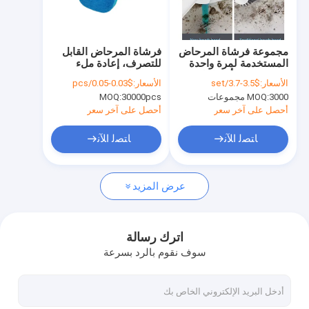
جولة في المصنع
ضبط الجودة
مجموعة فرشاة المرحاض
فرشاة المرحاض القابل
المستخدمة لمرة واحدة
للتصرف، إعادة ملء
اتصل بنا
عقدة + 16 رأس إعادة
رؤوس الإسفنج، طقم
الأسعار:
$3.5-3.7/set
الأسعار:
$0.03-0.05/pcs
ملء مجموعة تنظيف
منظف بديل OEM
3000 مجموعات
MOQ:
30000pcs
MOQ:
الحمام غير المقشرة
القضايا
أحصل على آخر سعر
أحصل على آخر سعر
مدونة
ﺎﺘﺼﻟ ﺍﻶﻧ
ﺎﺘﺼﻟ ﺍﻶﻧ
عرض المزيد
عبوات إعادة تعبئة عصا المرحاض
فرشاة المرحاض المستخدمة مرة واحدة
اترك رسالة
سوف نقوم بالرد بسرعة
اسفنجة ذات نسيج مرن
غطاء التنظيف