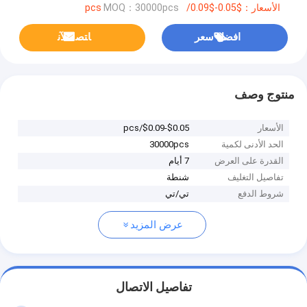
الأسعار：$0.05-$0.09/pcs
MOQ：30000pcs
افضل سعر
ﺎﺘﺼﻟ ﺍﻶﻧ
منتوج وصف
الأسعار
$0.05-$0.09/pcs
الحد الأدنى لكمية
30000pcs
القدرة على العرض
7 أيام
تفاصيل التغليف
شنطة
شروط الدفع
تي/تي
عرض المزيد
تفاصيل الاتصال