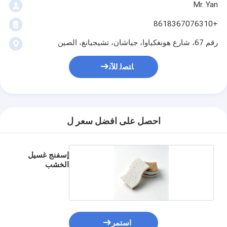
Mr. Yan
+8618367076310
رقم 67، شارع هونغكياوا، جياشان، تشيجيانغ، الصين
ﺎﺘﺼﻟ ﺍﻶﻧ
احصل على افضل سعر ل
إسفنج غسيل
الخشب
استمر