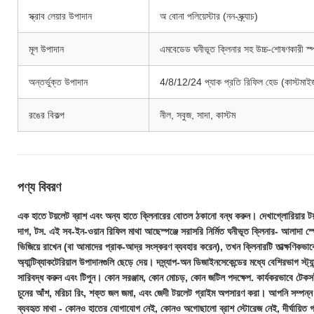
স্ক্রাব লেয়ার উপাদান
অ বোনা পলিয়েস্টার (নন-স্ক্র্যাচ)
মূল উপাদান
এমবেডেড ঘনীভূত ক্লিনার সহ উচ্চ-শোষণকারী স্পঞ
অন্তর্ভুক্ত উপাদান
4/8/12/24 প্যাক প্রতি রিফিল হেড (কাস্টমাই
রঙের বিকল্প
নীল, সবুজ, সাদা, কাস্টম
পণ্য বিবরণ
এক হাতে টয়লেট ব্রাশ এবং অন্য হাতে ক্লিনারের বোতল ঠকানো বন্ধ করুন। দেখা
গ্লোরিয়ার ট
দাগ, টস
. এই সব-ইন-ওয়ান রিফিল মাথা আছে
স্পঞ্জে সরাসরি নির্মিত ঘনীভূত ক্লিনার
- আলাদা স্
ভিজিয়ে রাখেন (বা আমাদের প্রাক-আদ্র সংস্করণ ব্যবহার করেন), তখন ক্লিনারটি তাত্ক্ষণিকভাবে 
অ্যান্টিব্যাকটেরিয়াল উপাদানগুলি ছেড়ে দেয়। দ
স্ন্যাপ-অন ডিজাইন
সেকেন্ডের মধ্যে বেশিরভাগ স্ট্যা
সারিবদ্ধ করুন এবং টিপুন। কোন সরঞ্জাম, কোন মোচড়, কোন জটিল পদক্ষেপ. কার্যকরভাবে টেক
চুনের আঁশ, মরিচা রিং, শক্ত জল জমা, এবং জেদী টয়লেট গ্রাইম অপসারণ করা। আপনি সম্পন্
ব্যবহৃত মাথা - কোনও হাতের যোগাযোগ নেই, কোনও অগোছালো ব্রাশ স্টোরেজ নেই, দীর্ঘায়িত গ