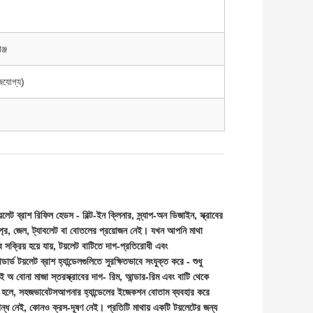
্জ
জযোগ্য)
য়লেট ব্রাশ রিফিল হেডস - বিল্ট-ইন ক্লিনার, স্ন্যাপ-অন ডিজাইন, স্ক্রাবের
প্রে, জেল, ট্যাবলেট বা বোতলের প্রয়োজন নেই। যখন আপনি মাথা
সক্রিয় হয়ে যায়, টয়লেট বাটিতে দাগ-প্রতিরোধী এবং
ন্ডার্ড টয়লেট ব্রাশ হ্যান্ডেলগুলিতে সুরক্ষিতভাবে সংযুক্ত করে - শুধু
সই অ বোনা মাজা স্তর
স্ক্রাবের দাগ
- রিম, আন্ডার-রিম এবং বাটি থেকে
ন হলে, সহজভাবে
টস
আপনার হ্যান্ডেলের ইজেকশন বোতাম ব্যবহার করে
ন্ধ নেই, কোনও ক্রস-দূষণ নেই। প্রতিটি মাথায় একটি টয়লেটের জন্য