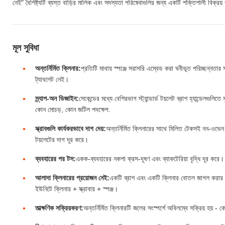
নেই" বৈশিষ্ট্যটি ব্যস্ত বাড়ির মালিক এবং সদস্যতা পরিষেবাগুলির জন্য একটি শক্তিশালী বিক্রয় প
মূল সুবিধা
অন্তর্নির্মিত ক্লিনার:
প্রতিটি মাথায় স্পঞ্জে সরাসরি এম্বেড করা ঘনীভূত পরিচ্ছন্নতার
ট্যাবলেট নেই।
স্ন্যাপ-অন ডিজাইন:
সেকেন্ডের মধ্যে বেশিরভাগ স্ট্যান্ডার্ড টয়লেট ব্রাশ হ্যান্ডেলগুলি
কোন মোচড়, কোন জটিল পদক্ষেপ.
স্ক্রাবগুলি কার্যকরভাবে দাগ দেয়:
অন্তর্নির্মিত ক্লিনারের সাথে মিলিত টেকসই নন-ওভেন স্
টয়লেটের দাগ দূর করে।
ব্যবহারের পর টস:
একক-ব্যবহারের নকশা ক্রস-দূষণ এবং ব্যাকটেরিয়া বৃদ্ধি দূর করে। ব
আলাদা ক্লিনারের প্রয়োজন নেই:
একটি ব্রাশ এবং একটি ক্লিনার বোতল জাগল করার ঝ
ইউনিটে ক্লিনার + স্ক্রাবার + স্পঞ্জ।
তাত্ক্ষণিক সক্রিয়করণ:
অন্তর্নির্মিত ক্লিনারটি জলের সংস্পর্শে অবিলম্বে সক্রিয় হয় 