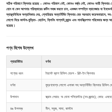
সঠিক পরিমাণে ক্লিনার রয়েছে – কোনও পরিমাপ নেই, কোনও বর্জ্য নেই, কোনও ভারী ক্লিনা
হোন না কেন আপনার পরিষ্কারের রুটিন সহজ করতে চান, একজন সম্পত্তি ম্যানেজার যা ইনভেন
স্বাস্থ্যবিধিকে অগ্রাধিকার দেয়, গ্লোরিয়ার অন্তর্নির্মিত ক্লিনার হেড সরবরাহ করে
অনায়াসে, সব
লোগো দিয়ে কাস্টম-মুদ্রিত
- হোটেল, ক্লিনিং সাপ্লাই ব্র্যান্ড এবং সাবস্ক্রিপশন পরিষেবার জন্য আ
হয়েছে।
পণ্য বিশেষ উল্লেখ
প্যারামিটার
বর্ণনা
পণ্যের ধরন
টয়লেট ব্রাশ রিফিল হেডস - বিল্ট-ইন ক্লিনার
বর্ণনা
মুদ্রণযোগ্য লোগো এলাকা সহ অন্তর্নির্মিত ক্লিনার রিফিল হ
উপাদান
স্ক্রাব লেয়ার: অ বোনা পলিয়েস্টার (নন-স্ক্র্যাচ); কোর: এ
রঙ উপলব্ধ
নীল, সবুজ, সাদা, কাস্টম