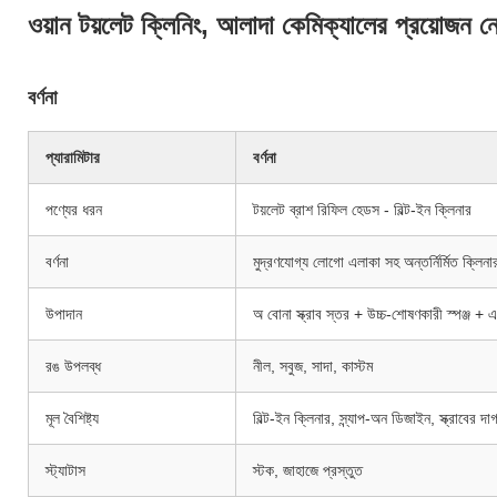
ওয়ান টয়লেট ক্লিনিং, আলাদা কেমিক্যালের প্রয়োজন নে
বর্ণনা
প্যারামিটার
বর্ণনা
পণ্যের ধরন
টয়লেট ব্রাশ রিফিল হেডস - বিল্ট-ইন ক্লিনার
বর্ণনা
মুদ্রণযোগ্য লোগো এলাকা সহ অন্তর্নির্মিত ক্লিন
উপাদান
অ বোনা স্ক্রাব স্তর + উচ্চ-শোষণকারী স্পঞ্জ +
রঙ উপলব্ধ
নীল, সবুজ, সাদা, কাস্টম
মূল বৈশিষ্ট্য
বিল্ট-ইন ক্লিনার, স্ন্যাপ-অন ডিজাইন, স্ক্রাবের দ
স্ট্যাটাস
স্টক, জাহাজে প্রস্তুত