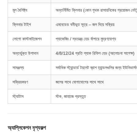
মূল বৈশিষ্ট্য
অন্তর্নির্মিত ক্লিনার (কোন পৃথক রাসায়নিকের প্রয়োজন নেই)
ক্লিনার টাইপ
এমবেডেড ঘনীভূত সূত্র – জল দিয়ে সক্রিয়
লোগো কাস্টমাইজেশন
প্যাকেজিং / স্বতন্ত্র হেড র্যাপারে মুদ্রণযোগ্য
অন্তর্ভুক্ত উপাদান
4/8/12/24 প্রতি প্যাক রিফিল হেড (আলোচনা সাপেক্ষ)
সামঞ্জস্য
সর্বাধিক স্ট্যান্ডার্ড টয়লেট ব্রাশ হ্যান্ডলগুলির জন্য ইউনিভার্
সক্রিয়করণ
জলের সাথে যোগাযোগের সাথে সাথে
স্ট্যাটাস
স্টক, জাহাজে প্রস্তুত
অ্যাপ্লিকেশন দৃশ্যকল্প