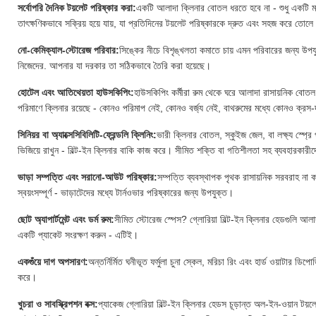
সর্বোপরি দৈনিক টয়লেট পরিষ্কার করা:
একটি আলাদা ক্লিনার বোতল ধরতে হবে না - শুধু একটি মাথায
তাৎক্ষণিকভাবে সক্রিয় হয়ে যায়, যা প্রতিদিনের টয়লেট পরিষ্কারকে দ্রুত এবং সহজ করে তোল
নো-কেমিক্যাল-স্টোরেজ পরিবার:
সিঙ্কের নীচে বিশৃঙ্খলতা কমাতে চায় এমন পরিবারের জন্য উপ
নিজেদের. আপনার যা দরকার তা সঠিকভাবে তৈরি করা হয়েছে।
হোটেল এবং আতিথেয়তা হাউসকিপিং:
হাউসকিপিং কর্মীরা রুম থেকে ঘরে আলাদা রাসায়নিক বোতল 
পরিমাণে ক্লিনার রয়েছে - কোনও পরিমাপ নেই, কোনও বর্জ্য নেই, বাথরুমের মধ্যে কোনও ক্রস
সিনিয়র বা অ্যাক্সেসিবিলিটি-ফ্রেন্ডলি ক্লিনিং:
ভারী ক্লিনার বোতল, স্কুইজ জেল, বা লক্ষ্য স্প্রে
ভিজিয়ে রাখুন - বিল্ট-ইন ক্লিনার বাকি কাজ করে। সীমিত শক্তি বা গতিশীলতা সহ ব্যবহারকার
ভাড়া সম্পত্তি এবং সরানো-আউট পরিষ্কার:
সম্পত্তি ব্যবস্থাপক পৃথক রাসায়নিক সরবরাহ না ক
স্বয়ংসম্পূর্ণ - ভাড়াটেদের মধ্যে টার্নওভার পরিষ্কারের জন্য উপযুক্ত।
ছোট অ্যাপার্টমেন্ট এবং ডর্ম রুম:
সীমিত স্টোরেজ স্পেস? গ্লোরিয়া বিল্ট-ইন ক্লিনার হেডগুলি আলাদ
একটি প্যাকেট সংরক্ষণ করুন - এটিই।
একগুঁয়ে দাগ অপসারণ:
অন্তর্নির্মিত ঘনীভূত ফর্মুলা চুনা স্কেল, মরিচা রিং এবং হার্ড ওয়াটার 
করে।
খুচরা ও সাবস্ক্রিপশন বক্স:
প্যাকেজ গ্লোরিয়া বিল্ট-ইন ক্লিনার হেডস চূড়ান্ত অল-ইন-ওয়ান ট