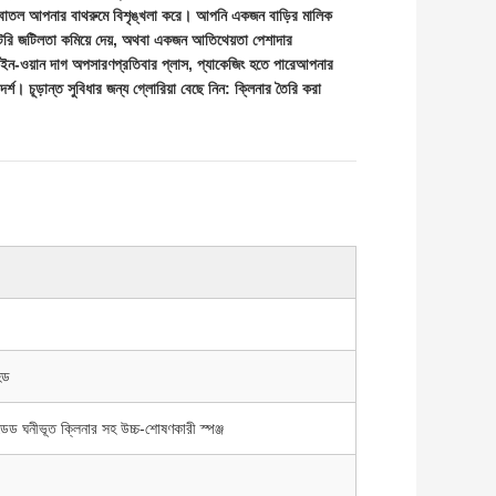
র বোতল আপনার বাথরুমে বিশৃঙ্খলা করে। আপনি একজন বাড়ির মালিক
টরি জটিলতা কমিয়ে দেয়, অথবা একজন আতিথেয়তা পেশাদার
-ইন-ওয়ান দাগ অপসারণ
প্রতিবার প্লাস, প্যাকেজিং হতে পারে
আপনার
দর্শ। চূড়ান্ত সুবিধার জন্য গ্লোরিয়া বেছে নিন: ক্লিনার তৈরি করা
েড
মবেডেড ঘনীভূত ক্লিনার সহ উচ্চ-শোষণকারী স্পঞ্জ