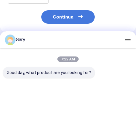
Continua
Gary
Prodotti Raccomandati
7:22 AM
Good day, what product are you looking for?
Testa di
Pad di pulizia senza
Kit per spazzo
riempimento del
graffi protegge i
igieniche con 
bagno con
posate pulizia
sostitutive e
riempitore
efficacemente
detergente int
automatico,
Miglior prezzo
Miglior prezzo
Miglior pr
perfetta per l'igiene
quotidiana