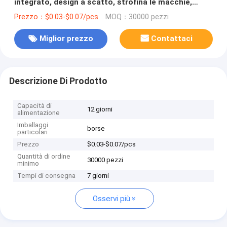
integrato, design a scatto, strofina le macchie,
getta
Prezzo：$0.03-$0.07/pcs
MOQ：30000 pezzi
Miglior prezzo
Contattaci
Descrizione Di Prodotto
Capacità di
12 giorni
alimentazione
Imballaggi
borse
particolari
Prezzo
$0.03-$0.07/pcs
Quantità di ordine
30000 pezzi
minimo
Tempi di consegna
7 giorni
Osservi più