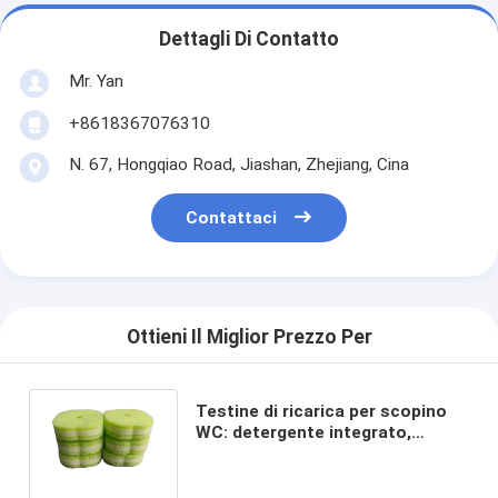
Dettagli Di Contatto
Mr. Yan
+8618367076310
N. 67, Hongqiao Road, Jiashan, Zhejiang, Cina
Contattaci
Ottieni Il Miglior Prezzo Per
Testine di ricarica per scopino
WC: detergente integrato,
design a scatto, strofina le
macchie, getta