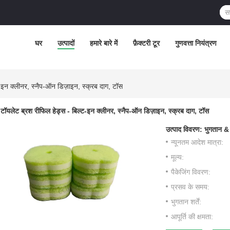
घर
उत्पादों
हमारे बारे में
फ़ैक्टरी टूर
गुणवत्ता नियंत्रण
-इन क्लीनर, स्नैप-ऑन डिज़ाइन, स्क्रब दाग, टॉस
टॉयलेट ब्रश रीफिल हेड्स - बिल्ट-इन क्लीनर, स्नैप-ऑन डिज़ाइन, स्क्रब दाग, टॉस
उत्पाद विवरण:
भुगतान &
न्यूनतम आदेश मात्रा:
मूल्य:
पैकेजिंग विवरण:
प्रसव के समय:
भुगतान शर्तें:
आपूर्ति की क्षमता: