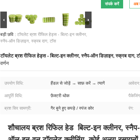
संपर्क करें
अब ब
बड़ी छवि :
टॉयलेट ब्रश रीफिल हेड्स - बिल्ट-इन क्लीनर,
स्नैप-ऑन डिज़ाइन, स्क्रब दाग, टॉस
टॉयलेट ब्रश रीफिल हेड्स - बिल्ट-इन क्लीनर, स्नैप-ऑन डिज़ाइन, स्क्रब दाग, 
वर्णन
उपयोग विधि:
हैंडल से जोड़ें → साफ़ करें → त्यागें
आवेदन
आपूर्ति विधि:
फ़ैक्टरी थोक
पैकेजि
ब्रश सिर सामग्री:
गैर बुने हुए कपड़े / स्पंज कोर
रंग:
शौचालय ब्रश रिफिल हेड ️ बिल्ट-इन क्लीनर, स्नैप
ऑल-इन-वन टॉयलेट क्लीनिंग, कोई अलग रसायनों क