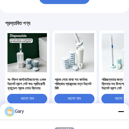
প্রস্তাবিত পণ্য
অ-স্লিপ কাস্টমাইজযোগ্য একক
প্রাক লোড মাথা সহ কার্যকর
পরিচ্ছন্নতার জন্য বিল্ট
টয়লেট ব্রাশ সেট ক্ষয় প্রতিরোধী
পরিষ্কার স্বাস্থ্যকর যত্ন টয়লেট
ক্লিনার সহ ডিসপোজে
হ্যান্ডেল প্রাক লোড ক্লিনার
কিট
টয়লেট ব্রাশ সেট
ভালো দাম
ভালো দাম
ভালো দাম
Gary
বাড়ি
আমাদের
আমাদের সাথে যোগাযোগ
Desktop
Site
সম্পর্কে
করুন