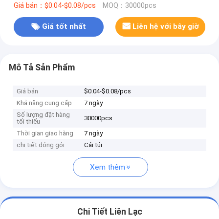
Giá bán：$0.04-$0.08/pcs
MOQ：30000pcs
Giá tốt nhất
Liên hệ với bây giờ
Mô Tả Sản Phẩm
Giá bán
$0.04-$0.08/pcs
Khả năng cung cấp
7 ngày
Số lượng đặt hàng
30000pcs
tối thiểu
Thời gian giao hàng
7 ngày
chi tiết đóng gói
Cái túi
Xem thêm
Chi Tiết Liên Lạc