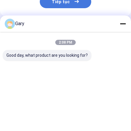
Tiếp tục
Gary
Sản Phẩm Khuyến Cáo
2:08 PM
Good day, what product are you looking for?
Bộ bàn chải vệ sinh
Bộ vệ sinh vệ sinh
Bộ bàn chải vệ
dùng một lần có thể
hiệu quả với đầu
đầu dùng một 
tùy chỉnh chống
được nạp sẵn
chất tẩy rửa t
trượt Bộ tay cầm
hợp cho vệ sin
chống ăn mòn Chất
Giá tốt nhất
Giá tốt nhất
Giá tốt n
tẩy rửa được tải sẵn
Nhà
Về chúng
Liên hệ với chúng
Desktop
tôi
tôi
Site