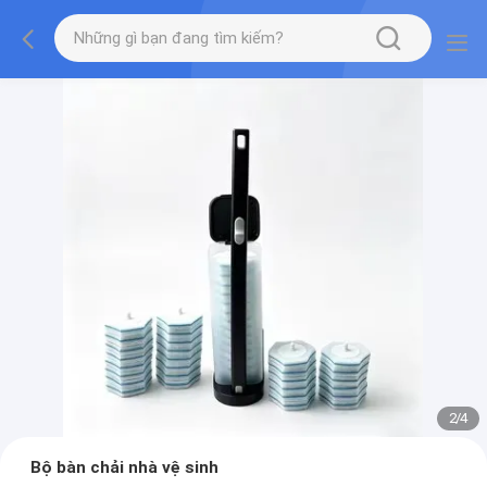
2
/
4
Bộ bàn chải nhà vệ sinh