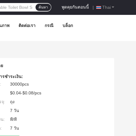
พูดคุยกันตอนนี้
|
Thai
ค้นหา
ณภาพ
ติดต่อเรา
กรณี
บล็อก
าย
ารชำระเงิน:
:
30000pcs
$0.04-$0.08/pcs
จุ:
ถุง
7 วัน
ิน:
ที/ที
:
7 วัน