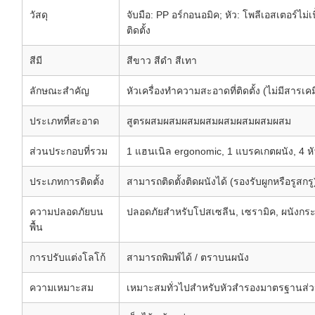
วัสดุ
จับมือ: PP อร์กอนอมิค; หัว: โพลีเอสเตอร์ไม่เน
ติดตั้ง
สีมี
สีขาว สีดํา สีเทา
ลักษณะสําคัญ
หัวเครื่องทําความสะอาดที่ติดตั้ง (ไม่มีสารเ
ประเภทที่สะอาด
สูตรผสมผสมผสมผสมผสมผสมผสมผสม
ส่วนประกอบที่รวม
1 แฮนเนิล ergonomic, 1 แบรคเกตผนัง, 4 ห
ประเภทการติดตั้ง
สามารถติดตั้งติดผนังได้ (รองรับผูกหรือรูสกรู
ความปลอดภัยบน
ปลอดภัยสําหรับโปสเซลีน, เซรามิค, ผนังกร
พื้น
การปรับแต่งโลโก้
สามารถพิมพ์ได้ / ตราบนผนัง
ความเหมาะสม
เหมาะสมทั่วไปสําหรับหัวสํารองมาตรฐานส่