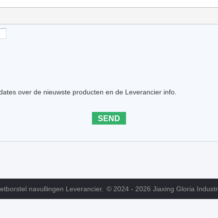
dates over de nieuwste producten en de Leverancier info.
etborstel navullingen Leverancier.
© 2024 - 2026 Jiaxing Gloria Industr