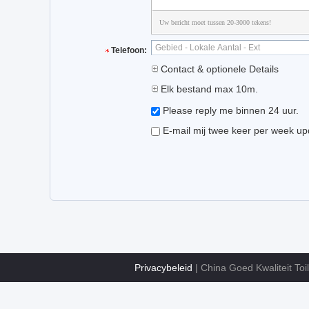
Uw bericht moet tussen 20-3000 tekens!
Telefoon:
Contact & optionele Details
Elk bestand max 10m.
Please reply me binnen 24 uur.
E-mail mij twee keer per week up
Privacybeleid
| China Goed Kwaliteit Toil