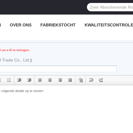
N
OVER ONS
FABRIEKSTOCHT
KWALITEITSCONTROL
l uw e-ID te behagen.
d Trade Co., Ltd.
)