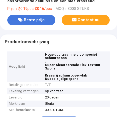
absorberende cellulose en een niet-krassend
schuuroppervlak
Prijs：$0.19pcs-$0.16/pcs
MOQ：3000 STUKS
Beste prijs
Contact nu
Productomschrijving
Hoge duurzaamheid composiet
schuurspons
,
Super Absorberende Flex Textuur
Hoog licht
Spons
,
Krasvrij schuuroppervlak
Dubbelzijdige spons
Betalingscondities
T/T
Levering vermogen
op voorraad
Levertijd
20 dagen
Merknaam
Gloria
Min. bestelaantal
3000 STUKS