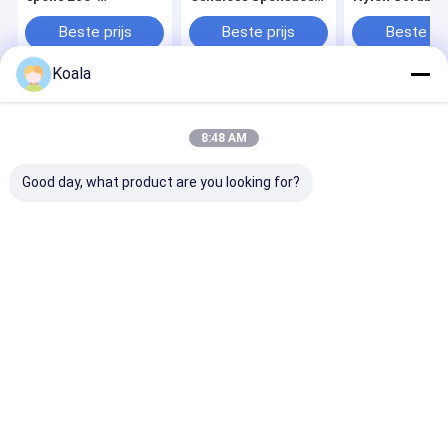
vriendelijk voor diep
voor Keukenreiniging
met niet-krab
reiniging
littekenopperv
Beste prijs
Beste prijs
Beste pri
duurzame bind
voor keukenrei
Koala
Thuis
Ongeveer
Contacteer
Desktop
ons
ons
Site
8:48 AM
Sitemap
Privacybeleid
Kwaliteit
Toiletborstel navullingen
China Fabriek.Copyright © 2026
Good day, what product are you looking for?
Jiaxing Gloria Industry and Trade Co., Ltd.. All Rights Reserved.
Thuis
Producten
Over ons