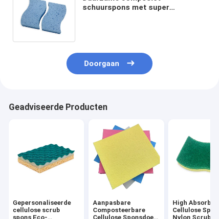
schuurspons met super
absorberende cellulose en een
niet-krassend schuuroppervlak
Doorgaan
Geadviseerde Producten
Gepersonaliseerde
Aanpasbare
High Absorben
cellulose scrub
Composteerbare
Cellulose Spo
spons Eco-
Cellulose Sponsdoek
Nylon Scrubbi