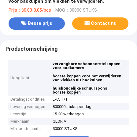
voor badkuipen om vlekken te verwijderen.
Prijs：$0.03-0.05/pcs
MOQ：30000 STUKS
Beste prijs
Contact nu
Productomschrijving
vervangbare schoonborstelkoppen
voor badkamers
,
borstelkoppen voor het verwijderen
Hoog licht
van vlekken uit badkuipen
,
huishoudelijke schuurspons
borstelkoppen
Betalingscondities
L/C, T/T
Levering vermogen
800000 stuks per dag
Levertijd
15-20 werkdagen
Merknaam
GLORIA
Min. bestelaantal
30000 STUKS