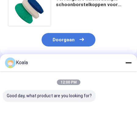
schoonborstelkoppen voor
badkuipen om vlekken te
verwijderen.
Doorgaan
Koala
Geadviseerde Producten
12:00 PM
Good day, what product are you looking for?
Aanpasbare
Keukenpoetsblok
Schuurspons 
industriële
Heavy-Duty, Kr
schoonmaakpad roll
Perfect voor