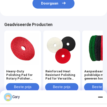
Doorgaan
Geadviseerde Producten
Heavy-Duty
Reinforced Heat
Aanpasbaar
Polishing Pad for
Resistant Polishing
polsblokje met
Rotary Polisher
Pad for Versatile
geweven hoogd
Industrial Use
Automotive and
sponslaag voo
Industrial Detailing
ontbossing en
Beste prijs
Beste prijs
Beste pri
meerkleurig po
Gary
Thuis
Ongeveer
Contacteer
Desktop