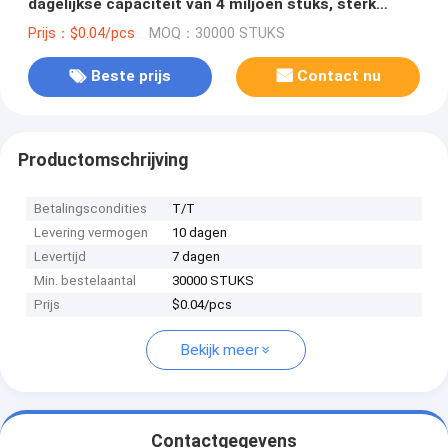
dagelijkse capaciteit van 4 miljoen stuks, sterk
aanbod
Prijs：$0.04/pcs
MOQ：30000 STUKS
Beste prijs
Contact nu
Productomschrijving
Betalingscondities
T/T
Levering vermogen
10 dagen
Levertijd
7 dagen
Min. bestelaantal
30000 STUKS
Prijs
$0.04/pcs
Bekijk meer
Contactgegevens