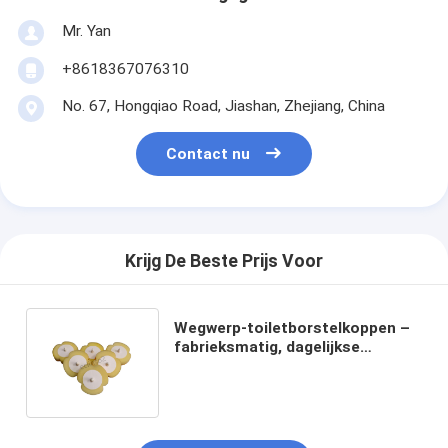
Mr. Yan
+8618367076310
No. 67, Hongqiao Road, Jiashan, Zhejiang, China
Contact nu
Krijg De Beste Prijs Voor
Wegwerp-toiletborstelkoppen –
fabrieksmatig, dagelijkse
capaciteit van 4 miljoen stuks,
sterk aanbod