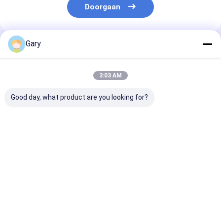
Doorgaan
Gary
Geadviseerde Producten
3:03 AM
Good day, what product are you looking for?
Snap-On Toilet
Schraapvrij
Toiletborstelki
Volledigingskoppen ️
schoonmaakbed
Vervangbare k
Ingebouwde
beschermt kookgerei
met ingebouw
schoonmaker,
reiniger voor 
perfect voor
Beste prijs
Beste prijs
Beste pri
dagelijkse
toilethygiëne
Thuis
Ongeveer
Contacteer
Desktop