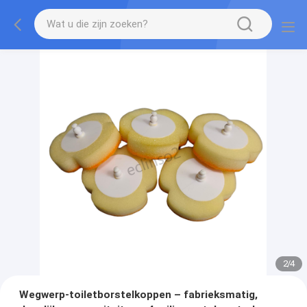
2
/
4
Wegwerp-toiletborstelkoppen – fabrieksmatig,