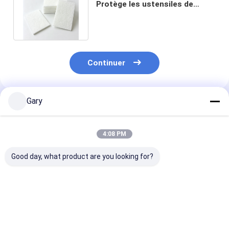
Protège les ustensiles de
cuisine Nettoie efficacement
Continuer
Gary
Produits Recommandés
4:08 PM
Good day, what product are you looking for?
Tête de remplissage
Kit de brosses de
Nettoyage rap
de toilettes intégrée,
toilettes à têtes
tête de rempli
parfaite pour
remplaçables avec
la brosse de to