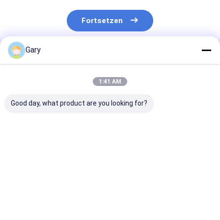
Fortsetzen
Gary
Empfohlene Produkte
1:41 AM
Good day, what product are you looking for?
Snap-On Toiletten-
Kratzerfreier
Toilettenbürst
Nachfüllköpfe –
Reiniger schützt
mit auswechse
Eingebauter
Geschirr
Köpfen und
Reiniger, Perfekt für
eingebauten
die Tägliche
Reinigungsmit
Bestpreis
Bestpreis
Bestprei
Toilettenhygiene
für Hygiene