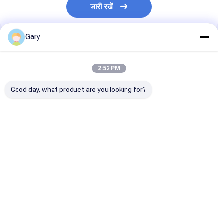
जारी रखें
Gary
अनुशंसित उत्पाद
2:52 PM
Good day, what product are you looking for?
स्नैप-ऑन टॉयलेट रीफिल
खरोंच मुक्त स्क्रबर पैड
स्वच्छता के लिए निर्म
हेड्स - बिल्ट-इन क्लीनर,
कुकवेयर की रक्षा करता है
के साथ टॉयलेट ब्र
दैनिक शौचालय स्वच्छता
प्रभावी ढंग से साफ करता है
विनिमेय सिर
देखभाल के लिए बिल्कुल सही
सबसे अच्छी कीमत
सबसे अच्छी कीमत
सबसे अच्छी 
होम
हमारे बारे में
हमसे संपर्क करें
Desktop Site