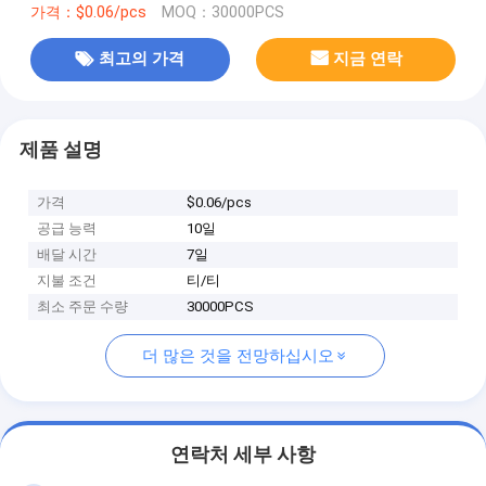
가격：$0.06/pcs
MOQ：30000PCS
최고의 가격
지금 연락
제품 설명
가격
$0.06/pcs
공급 능력
10일
배달 시간
7일
지불 조건
티/티
최소 주문 수량
30000PCS
더 많은 것을 전망하십시오
연락처 세부 사항