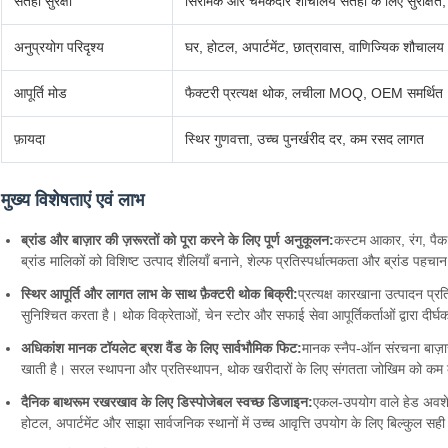
सतही सुरक्षा
सिरेमिक और चमकदार शौचालय सतहों के लिए सुरक्षित,
अनुप्रयोग परिदृश्य
घर, होटल, अपार्टमेंट, छात्रावास, वाणिज्यिक शौचालय
आपूर्ति मोड
फैक्टरी प्रत्यक्ष थोक, लचीला MOQ, OEM समर्थित
फ़ायदा
स्थिर गुणवत्ता, उच्च पुनर्खरीद दर, कम रसद लागत
मुख्य विशेषताएं एवं लाभ
ब्रांड और बाज़ार की ज़रूरतों को पूरा करने के लिए पूर्ण अनुकूलन:
कस्टम आकार, रंग, पैक 
ब्रांड मालिकों को विशिष्ट उत्पाद शैलियाँ बनाने, शेल्फ प्रतिस्पर्धात्मकता और ब्रांड पहचान
स्थिर आपूर्ति और लागत लाभ के साथ फ़ैक्टरी थोक बिक्री:
प्रत्यक्ष कारखाना उत्पादन प्र
सुनिश्चित करता है। थोक विक्रेताओं, चेन स्टोर और सफाई सेवा आपूर्तिकर्ताओं द्वारा दी
अधिकांश मानक टॉयलेट ब्रश वैंड के लिए सार्वभौमिक फिट:
मानक स्नैप-ऑन संरचना बाज़ार 
खाती है। सरल स्थापना और प्रतिस्थापन, थोक खरीदारों के लिए संगतता जोखिम को कम
दैनिक बाथरूम रखरखाव के लिए डिस्पोजेबल स्वच्छ डिजाइन:
एकल-उपयोग वाले हेड अवशेष 
होटल, अपार्टमेंट और साझा सार्वजनिक स्थानों में उच्च आवृत्ति उपयोग के लिए बिल्कुल सह