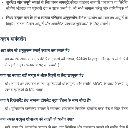
सुरक्षित और संपूर्ण सफाई के लिए नरम सामग्री:
कोमल फाइबर सामग्री चमकदार या सिरेमिक
संकीर्ण अंतराल को प्रभावी ढंग से साफ करती है, जो सभी सामान्य घरेलू और वाणिज्यिक श
स्थिर बाज़ार मांग के साथ व्यापक परिदृश्य अनुप्रयोग:
दैनिक उपयोग की स्वच्छता आपूर्ति क
बिक्री, होटल मिलान आपूर्ति और अपार्टमेंट सहायक सुविधाओं के लिए आदर्श।
क्रय मार्गदर्शन
आप कौन सी अनुकूलन सेवाएँ प्रदान कर सकते हैं?
हम कस्टम आकार, रंग, प्रति पैक टुकड़ों की संख्या, पैकेजिंग डिज़ाइन और ब्रांड लोगो प्रिंट
से पहले नमूने उपलब्ध कराए जा सकते हैं।
क्या यह उत्पाद बड़ी मात्रा में थोक बिक्री के लिए उपयुक्त है?
हाँ। हम स्थिर उत्पादन क्षमता, प्रतिस्पर्धी थोक मूल्य और लचीले MOQ के साथ फ़ैक्टरी-प्
खरीद ग्राहकों के लिए आदर्श।
क्या ये रिप्लेसमेंट हेड सामान्य टॉयलेट ब्रश हैंडल के साथ संगत हैं?
हाँ। यूनिवर्सल कनेक्टर बाजार में उपलब्ध अधिकांश नियमित टॉयलेट ब्रश वैंड में फिट बैठत
क्या सफाई प्रमुख शौचालय की सतहों को खरोंच देगा?
नहीं, नरम गैर-अपघर्षक फाइबर से बना, यह सिरेमिक और चमकदार सतहों को खरोंच किए बिना