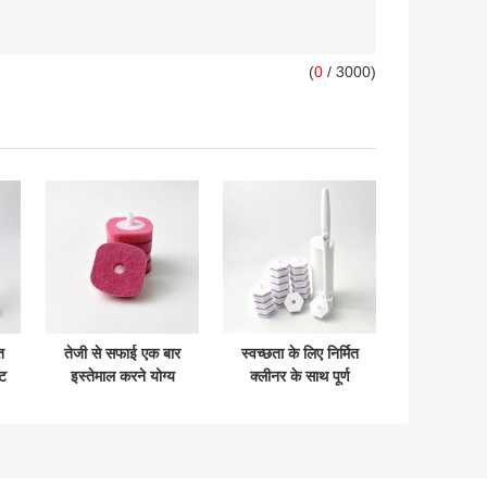
(
0
/ 3000)
त
तेजी से सफाई एक बार
स्वच्छता के लिए निर्मित
ट
इस्तेमाल करने योग्य
क्लीनर के साथ पूर्ण
र
शौचालय ब्रश रिफिल
टॉयलेट ब्रश सेट स्नैप
हेड कोई तैयारी की
ऑन प्रतिस्थापन सिर
आवश्यकता नहीं एक हाथ
का नियंत्रण