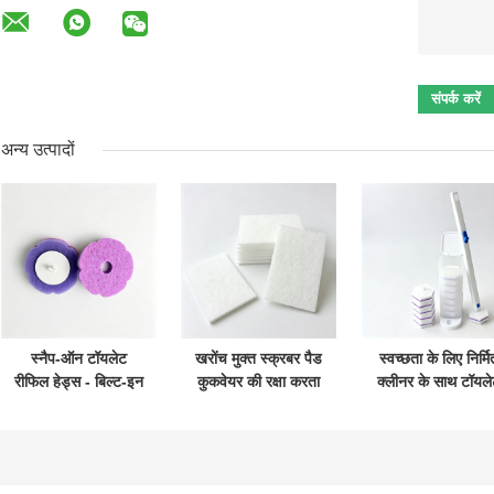
अन्य उत्पादों
स्नैप-ऑन टॉयलेट
खरोंच मुक्त स्क्रबर पैड
स्वच्छता के लिए निर्मि
रीफिल हेड्स - बिल्ट-इन
कुकवेयर की रक्षा करता
क्लीनर के साथ टॉयले
क्लीनर, दैनिक शौचालय
है प्रभावी ढंग से साफ
ब्रश किट विनिमेय सि
स्वच्छता देखभाल के लिए
करता है
बिल्कुल सही