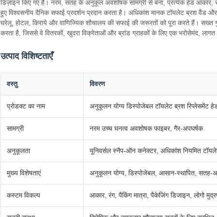
डिज़ाइन किए गए हैं। नरम, सतह के अनुकूल अवशोषक सामग्री से बना, प्रत्येक हेड आकार, रं
हुए विश्वसनीय दैनिक सफाई प्रदर्शन प्रदान करता है। अधिकांश मानक टॉयलेट ब्रश वैंड और
घरेलू, होटल, किराये और वाणिज्यिक शौचालय की सफाई की जरूरतों को पूरा करते हैं। सख्त गुण
करता है, जिससे वे वितरकों, खुदरा विक्रेताओं और ब्रांड ग्राहकों के लिए एक भरोसेमंद, लागत 
उत्पाद विशिष्टताएँ
वस्तु
विवरण
प्रोडक्ट का नाम
अनुकूलन योग्य डिस्पोजेबल टॉयलेट ब्रश रिप्लेसमेंट हे
सामग्री
नरम उच्च घनत्व अवशोषक फाइबर, गैर-अपघर्षक
अनुकूलता
यूनिवर्सल स्नैप-ऑन कनेक्टर, अधिकांश नियमित टॉयलेट 
मुख्य विशेषताएं
अनुकूलन योग्य, डिस्पोजेबल, आसान-स्थापित, सतह-अ
कस्टम विकल्प
आकार, रंग, पैकिंग मात्रा, पैकेजिंग डिजाइन, लोगो मुद्