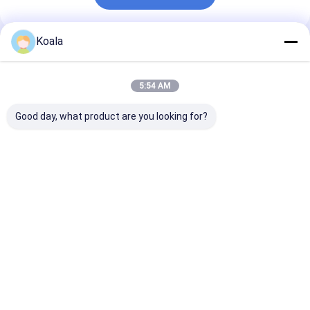
Koala
추천된 제품
5:54 AM
Good day, what product are you looking for?
스냅온 변기 리필 헤드
스크래치 무료 스크러버
화장실 붓 키트 
– 내장 세정제, 매일 변
패드 요리 가구 보호 효
청소기 내장된 교
기 위생 관리에 완벽
과적 청소
능한 머리
최고의 가격
최고의 가격
최고의 
Desktop Site
홈
사이트맵
연락처
사이트 지도
개인 정보 정책