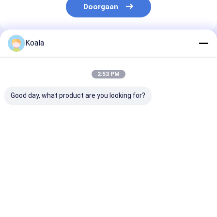
Doorgaan
Koala
Geadviseerde Producten
2:53 PM
Good day, what product are you looking for?
Snap-On Toilet
Schraapvrij
Toiletborstelki
Volledigingskoppen ️
schoonmaakbed
Vervangbare k
Ingebouwde
beschermt kookgerei
met ingebouw
schoonmaker,
reiniger voor 
perfect voor
Beste prijs
Beste prijs
Beste pri
dagelijkse
toilethygiëne
Thuis
Ongeveer
Contacteer
Desktop