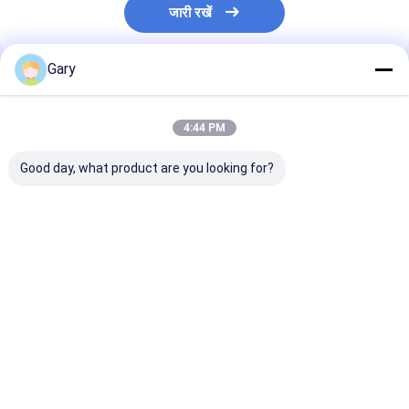
जारी रखें
Gary
अनुशंसित उत्पाद
4:44 PM
Good day, what product are you looking for?
स्नैप-ऑन टॉयलेट रीफिल
खरोंच मुक्त स्क्रबर पैड
स्वच्छता के लिए निर्म
हेड्स - बिल्ट-इन क्लीनर,
कुकवेयर की रक्षा करता है
के साथ टॉयलेट ब्र
दैनिक शौचालय स्वच्छता
प्रभावी ढंग से साफ करता है
विनिमेय सिर
देखभाल के लिए बिल्कुल सही
सबसे अच्छी कीमत
सबसे अच्छी कीमत
सबसे अच्छी 
होम
हमारे बारे में
हमसे संपर्क करें
Desktop Site