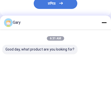
চালিয়ে
Gary
แนะนำผลิตภัณฑ์
6:31 AM
Good day, what product are you looking for?
หัวเติมชักโครกแบบ
แป๊ดล้างขีดข่วน ป้องกัน
ชุดแปรงห้องน้ํา 
สแน็ปออน – น้ำยา
เครื่องครัว ทําความ
เปลี่ยนได้ พร้อมเ
ทำความสะอาดในตัว
สะอาดอย่างมี
ทําความสะอาดใ
เหมาะสำหรับการดูแล
ประสิทธิภาพ
สําหรับความสะ
สุขอนามัยชักโครก
ราคาดีที่สุด
ราคาดีที่สุด
ราคาดีที่ส
ประจำวัน
Desktop Site
บ้าน
เกี่ยวกับเรา
ติดต่อเรา