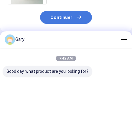
Continuer
Gary
Produits Recommandés
7:42 AM
Good day, what product are you looking for?
Tête de remplissage
Pad de nettoyage
Kit de brosses 
de toilettes intégrée,
sans rayures Protège
toilettes à têt
parfaite pour
les ustensiles de
remplaçables 
l'hygiène quotidienne
cuisine Nettoie
un nettoyant i
des toilettes
efficacement
pour l'hygiène
Meilleur prix
Meilleur prix
Meilleur p