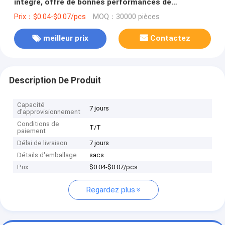
intégré, offre de bonnes performances de
nettoyage
Prix：$0.04-$0.07/pcs
MOQ：30000 pièces
meilleur prix
Contactez
Description De Produit
Capacité
7 jours
d'approvisionnement
Conditions de
T/T
paiement
Délai de livraison
7 jours
Détails d'emballage
sacs
Prix
$0.04-$0.07/pcs
Regardez plus