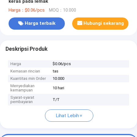
keras pada lemak
Harga：$0.06/pcs
MOQ：10.000
Harga terbaik
Hubungi sekarang
Deskripsi Produk
Harga
$0.06/pcs
Kemasan rincian
tas
Kuantitas min Order
10.000
Menyediakan
10 hari
kemampuan
Syarat-syarat
T/T
pembayaran
Lihat Lebih