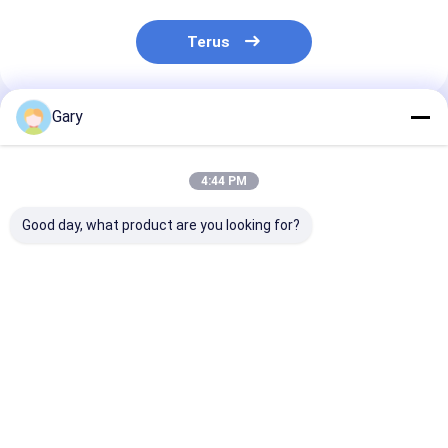
Terus
Gary
Rekomendasi Produk
4:44 PM
Good day, what product are you looking for?
Dapur Kamar Mandi
Spons Poliuretan
Scrubber Dua S
Lapisan PU Lapisan
Lapisan PU
Spons Lembut
Sponge Lapisan
Permukaan Yang
Penggosok Ta
permukaan menjadi
Sangat Gesekan
Membersihkan
lebih ringan Tidak
Secara Bertahap
Semua Perala
Harga terbaik
Harga terbaik
Harga terb
ada goresan Agen
Akan Memudarkan
Masak
antibakteri
Lapisan