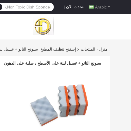
نتحدث الآن
|
Arabic
م
منزل
المنتجات
إسفنج تنظيف المطبخ
سبونج النانو + غسيل ل
سبونج النانو + غسيل لينة على الأسطح ، صلبة على الدهون