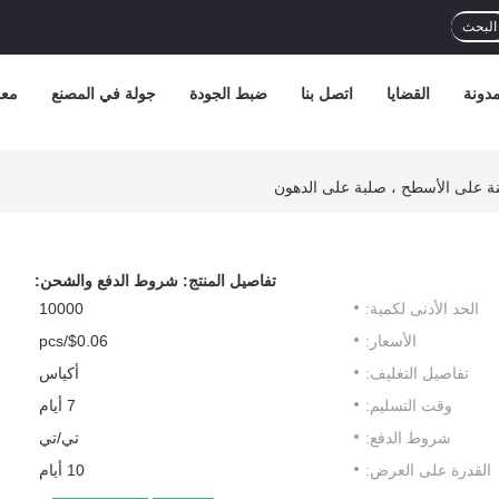
البحث
دونة
القضايا
اتصل بنا
ضبط الجودة
جولة في المصنع
معل
ينة على الأسطح ، صلبة على الدهون
تفاصيل المنتج:
شروط الدفع والشحن:
الحد الأدنى لكمية:
10000
الأسعار:
$0.06/pcs
تفاصيل التغليف:
أكياس
وقت التسليم:
7 أيام
شروط الدفع:
تي/تي
القدرة على العرض:
10 أيام