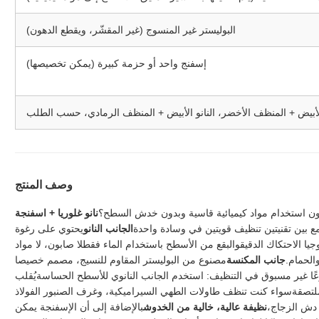
البوليستر غير المنسوج (غير المقشّر، ويقطع الدهون)
إسفنج واحد أو حزمة كبيرة (يمكن تخصيصها)
الأبيض + المنظف الأخضر، النانو الأبيض + المنظف الرمادي، حسب الطلب
وصف المنتج
بدون استخدام مواد كيميائية قاسية وبدون خدش السطح؟
نانو غلوريا + اسفنجة
ع بين تقنيتين تنظيف قويتين في وسادة واحدة
الجانب النانو
يحتوي على رغوة
وجيا الاحتكاك الدقيقوالبقع من الأسطح باستخدام الماء فقطلا صابون، لا مواد
الحمام.
جانب المكنسة
مصنوع من البوليستر المقاوم للنسيج، مصمم خصيصا
نوعًا غير مسبوق في التنظيف: استخدم الجانب النانوي للأسطح الحساسةيُقلب
لملتصقةسواء كنت تنظف طاولات الطهي السيراميكية، وغرف الصنبور الفولاذ
ب دش الزجاج،
نظيفة عالية، خالية من الخدوش
بالإضافة إلى أن الإسفنجة يمكن