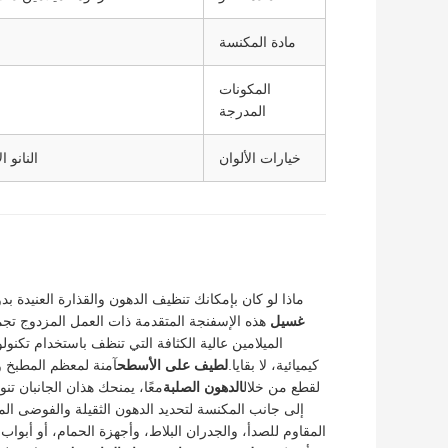
مادة المكنسة
المكونات
المدرجة
خيارات الألوان
النانو 
ماذا لو كان بإمكانك تنظيف الدهون والقذارة العنيدة 
غسيل
هذه الإسفنجة المتقدمة ذات العمل المزدوج تجم
الميلامين عالية الكثافة التي تنظف باستخدام تكنول
كيميائية، لا بقايا.
لطيف على الأسطح
آمنة لمعظم المطبخ و
لقطع من خلال
الدهون الصلبة
معًا، يمنحك هذان الجانبان ت
إلى جانب المكنسة لتحديد الدهون الثقيلة والفوضى ا
المقاوم للصدأ، والجدران البلاط، وأجهزة الحمام، أو أبوا