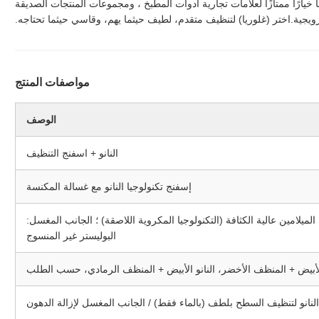
ا خيارًا ممتازًا لعلامات تجارية أدوات المطبخ ، ومجموعات المنتجات الصديقة
الترويجية.اختر (غلوريا) لتنظيف متقدم، لطيف حيثما يهم، وقاسي حيثما تحتاجه.
مواصفات المنتج
الوصف
النانو + اسفنج التنظيف
إسفنج تكنولوجيا النانو مع غسالة المكنسة
الميلامين عالية الكثافة (التكنولوجيا المكروية اللاصقة) ؛ الجانب المغسل:
البوليستر غير المنسوج
الأبيض + المنظف الأخضر، النانو الأبيض + المنظف الرمادي، حسب الطلب
لنانو لتنظيف السطح بلطف (بالماء فقط) / الجانب المغسل لإزالة الدهون