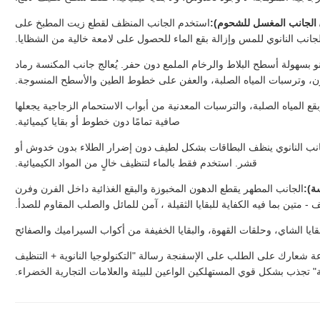
/ الجانب المغسل للشحوم):
استخدم الجانب المنظف لقطع زيت المطبخ على
انب النانوي للمس وإزالة بقع الماء للحصول على لامعة خالية من الشظايا.
نو بسهولة أسطح البلاط والرخام الملمع دون حفر. يُعالج جانب المكنسة رماد
ن، وترسبات المياه الصلبة، والعفن على خطوط الطين والأسطح المنسوجة.
قع المياه الصلبة، والترسبات المعدنية من أبواب الاستحمام الزجاجية يجعلها
صافية تمامًا دون خطوط أو بقايا كيميائية.
انب النانوي ينظف البطاقات بشكل لطيف دون إضرار الطلاء بدون خدوش أو
قشر. استخدم فقط بالماء لتنظيف خالٍ من المواد الكيميائية.
ة):
الجانب المطهر يقطع الدهون المخبوزة والبقع الغذائية داخل الفرن وفرن
 - متين بما فيه الكفاية للبقايا الثقيلة ، آمن للمائل والصلب المقاوم للصدأ.
قايا الشاي، وحلقات القهوة، والبقايا الخفيفة من أكواب السيراميك والصفائح
ة شعارك على الطلب على الإسفنجة رسالة "التكنولوجيا النانوية + التنظيف
ية" تجذب بشكل قوي المستهلكين الواعين للبيئة والعلامات التجارية الخضراء.