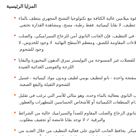
المزايا الرئيسية
ة ميلامين عالية الكثافة مع تكنولوجيا التشنج المجهري يتنظف بالماء
 تنظيف، لا بقايا كيميائية. فقط رطبة، مسح، ومشاهدة القذارة تختفي.
ة في التنظيف، فإن الجانب النانوي آمن للزجاج السيراميكي، والصلب
طلاءات المقاومة لللصق، ومعظم الأسطح النهائية  لا وجود للخدوش، لا
وجود للشحوم.
للفضلات غير المنسوجة من البوليستر تمزق الدهون المخبوزة والبقايا
اللزجة والفوضى الغذائية العنيدة
نجة واحدة - نانو لتنظيف يومي لطيف وبدون مواد كيميائية - غسيل
للشحوم الثقيلة والبقع الصعبة.
النانوي بفعالية بالماء وحده، وهو مثالي للأسر التي ترغب في تقليل
ام المنظفات الكيميائية أو للأشخاص الحساسين للمطهرات والعطور.
لنانوي الزجاج والصلب المقاوم للصدأ والسيراميك خالية من الشرائط
والبرقية ✓ لا توجد بقايا غامضة أو تجفيف مطلوب.
 المبكر. يحافظ الجانب النانوي على فعالية التنظيف من خلال العديد من