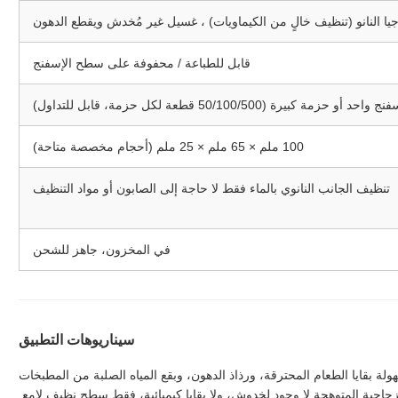
جيا النانو (تنظيف خالٍ من الكيماويات) ، غسيل غير مُخدش ويقطع الدهون
قابل للطباعة / محفوفة على سطح الإسفنج
ج واحد أو حزمة كبيرة (50/100/500 قطعة لكل حزمة، قابل للتداول)
100 ملم × 65 ملم × 25 ملم (أحجام مخصصة متاحة)
تنظيف الجانب النانوي بالماء فقط لا حاجة إلى الصابون أو مواد التنظيف
في المخزون، جاهز للشحن
سيناريوهات التطبيق
ولة بقايا الطعام المحترقة، ورذاذ الدهون، وبقع المياه الصلبة من المطبخات
جاجية المتوهجة لا وجود لخدوش، ولا بقايا كيميائية، فقط سطح نظيف لامع.