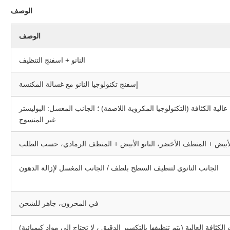
الوصف
الوصف
النانو + اسفنج التنظيف
إسفنج تكنولوجيا النانو مع غسالة المكنسة
 عالية الكثافة (التكنولوجيا المكروية اللاصقة) ؛ الجانب المغسل: البوليستر
غير المنسوج
الأبيض + المنظف الأخضر، النانو الأبيض + المنظف الرمادي، حسب الطلب
الجانب النانوي لتنظيف السطح بلطف / الجانب المغسل لإزالة الدهون
في المخزون، جاهز للشحن
الكثافة العالية (يتم تنظيفها بالتكسير الدقيق ، لا تحتاج إلى مواد كيميائية)