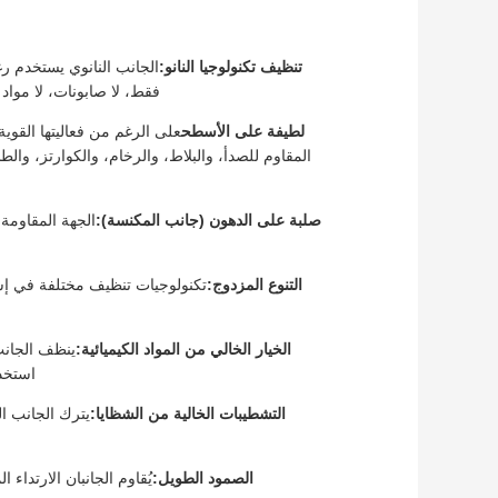
تنظيف تكنولوجيا النانو:
الجانب النانوي يستخدم رغو
فقط، لا صابونات، لا مواد
لطيفة على الأسطح
على الرغم من فعاليتها القوي
المقاوم للصدأ، والبلاط، والرخام، والكوارتز، وال‬
صلبة على الدهون (جانب المكنسة):
الجهة المقاومة 
التنوع المزدوج:
تكنولوجيات تنظيف مختلفة في إسف
الخيار الخالي من المواد الكيميائية:
ينظف الجانب 
استخد
التشطيبات الخالية من الشظايا:
يترك الجانب ا
الصمود الطويل:
يُقاوم الجانبان الارتداء