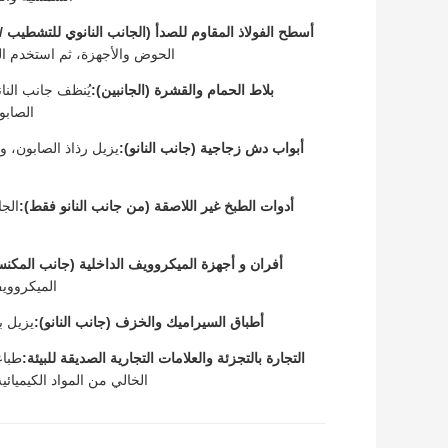
أسطح الفولاذ المقاوم للصدأ (الجانب النانوي للتشطيب 
الحوض والأجهزة، ثم استخدم الج
بلاط الحمام والقشرة (الجانبين):
يُنظف جانب النا
الصابو
أبواب دش زجاجية (جانب النانو):
يزيل رذاذ الصابون، وب
أدوات الطبخ غير اللاصقة (من جانب النانو فقط):
الج
أفران و أجهزة الميكروويف الداخلية (جانب المكنس
الميكروويف
أطباق السيراميك والخزف (جانب النانو):
يزيل ب
التجارة بالتجزئة والعلامات التجارية الصديقة للبيئة:
طباع
الخالي من المواد الكيميائ