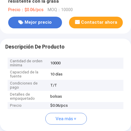
resistente con la grasa
Precio：$0.06/pcs
MOQ：10000
Mejor precio
Contactar ahora
Descripción De Producto
Cantidad de orden
10000
mínima
Capacidad de la
10 días
fuente
Condiciones de
T/T
pago
Detalles de
bolsas
empaquetado
Precio
$0.06/pcs
Vea más