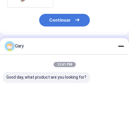
Continuar
Productos Recomendados
Gary
12:41 PM
Good day, what product are you looking for?
Cocinas Baños PU
La superficie
Lavadora de d
capa de esponja de
extremadamente
lados Esponja
revestimiento de la
friccional de la
+ limpiadora
superficie se vuelve
esponja del
resistente, lim
más ligero No hay
poliuretano de la
todos los utens
Mejor precio
Mejor precio
Mejor pre
arañazos Agentes
capa de la PU
de cocina
antibacterianos
descolorará