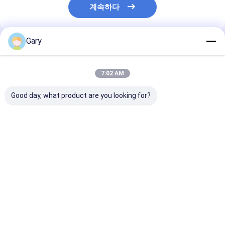
계속하다
Gary
추천된 제품
7:02 AM
Good day, what product are you looking for?
스냅온 변기 리필 헤드
스크래치 무료 스크러버
화장실 붓 키트 
– 내장 세정제, 매일 변
패드 요리 가구 보호 효
청소기 내장된 교
기 위생 관리에 완벽
과적 청소
능한 머리
최고의 가격
최고의 가격
최고의 
Desktop Site
홈
사이트맵
연락처