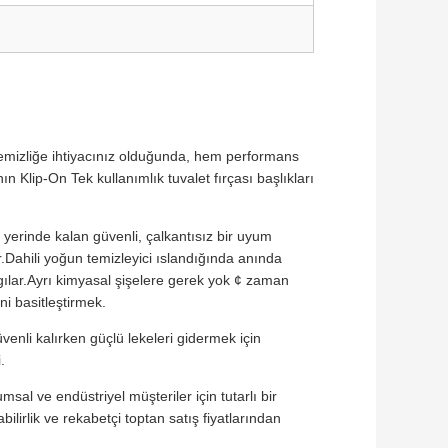
emizliğe ihtiyacınız olduğunda, hem performans
n Klip-On Tek kullanımlık tuvalet fırçası başlıkları
e yerinde kalan güvenli, çalkantısız bir uyum
.Dahili yoğun temizleyici ıslandığında anında
gılar.Ayrı kimyasal şişelere gerek yok ¢ zaman
ni basitleştirmek.
venli kalırken güçlü lekeleri gidermek için
.
msal ve endüstriyel müşteriler için tutarlı bir
abilirlik ve rekabetçi toptan satış fiyatlarından