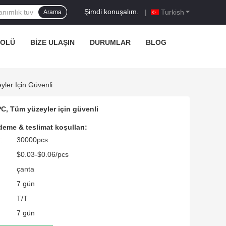
Şimdi konuşalım.
|
Turkish
Arama
ROLÜ
BIZE ULAŞIN
DURUMLAR
BLOG
yler Için Güvenli
M PC, Tüm yüzeyler için güvenli
eme & teslimat koşulları:
:
30000pcs
$0.03-$0.06/pcs
çanta
7 gün
T/T
7 gün