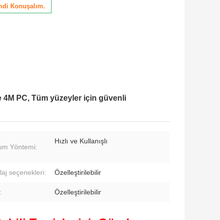
mdi Konuşalım.
ünde 4M PC, Tüm yüzeyler için güvenli
Hızlı ve Kullanışlı
um Yöntemi:
aj seçenekleri:
Özelleştirilebilir
:
Özelleştirilebilir