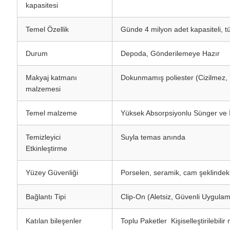
kapasitesi
Temel Özellik
Günde 4 milyon adet kapasiteli, tü
Durum
Depoda, Gönderilemeye Hazır
Makyaj katmanı
Dokunmamış poliester (Cizilmez,
malzemesi
Temel malzeme
Yüksek Absorpsiyonlu Sünger ve İ
Temizleyici
Suyla temas anında
Etkinleştirme
Yüzey Güvenliği
Porselen, seramik, cam şeklindeki
Bağlantı Tipi
Clip-On (Aletsiz, Güvenli Uygula
Katılan bileşenler
Toplu Paketler ️ Kişiselleştirilebilir