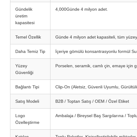
Gündelik
4,000Günde 4 milyon adet.
üretim
kapasitesi
Temel Özellik
Günde 4 milyon adet kapasiteli, tüm yüzeyl
Daha Temiz Tip
İçeriye gömülü konsantrasyonlu formül Su il
Yüzey
Porselen, seramik, camlı çin, emaye için g
Güvenliği
Bağlantı Tipi
Clip-On (Aletsiz, Güvenli Uyumlu, Gürültül
Satış Modeli
B2B / Toptan Satış / OEM / Özel Etiket
Logo
Ambalaja / Bireysel Baş Sargılarına / Toplu 
Özelleştirme
Katılan
Toplu Paketler ️ Kişiselleştirilebilir miktarlar