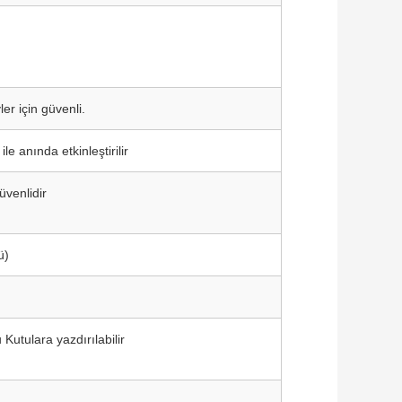
er için güvenli.
e anında etkinleştirilir
üvenlidir
ü)
Kutulara yazdırılabilir