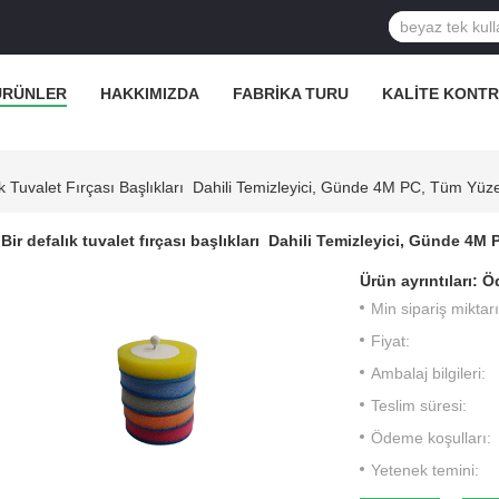
ÜRÜNLER
HAKKIMIZDA
FABRIKA TURU
KALITE KONT
ık Tuvalet Fırçası Başlıkları ️ Dahili Temizleyici, Günde 4M PC, Tüm Yüze
Bir defalık tuvalet fırçası başlıkları ️ Dahili Temizleyici, Günde 4
Ürün ayrıntıları:
Öd
Min sipariş miktarı
Fiyat:
Ambalaj bilgileri:
Teslim süresi:
Ödeme koşulları:
Yetenek temini: