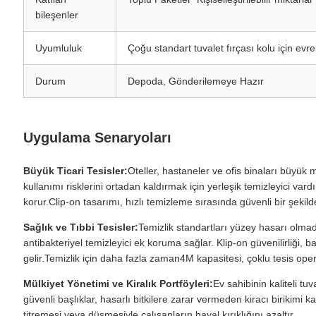
bileşenler
Uyumluluk
Çoğu standart tuvalet fırçası kolu için evr
Durum
Depoda, Gönderilemeye Hazır
Uygulama Senaryoları
Büyük Ticari Tesisler:
Oteller, hastaneler ve ofis binaları büyük 
kullanımı risklerini ortadan kaldırmak için yerleşik temizleyici vard
korur.Clip-on tasarımı, hızlı temizleme sırasında güvenli bir şekilde
Sağlık ve Tıbbi Tesisler:
Temizlik standartları yüzey hasarı olmada
antibakteriyel temizleyici ek koruma sağlar. Klip-on güvenilirliği
gelir.Temizlik için daha fazla zaman4M kapasitesi, çoklu tesis operas
Mülkiyet Yönetimi ve Kiralık Portföyleri:
Ev sahibinin kaliteli t
güvenli başlıklar, hasarlı bitkilere zarar vermeden kiracı birikimi ka
titremesi veya düşmesiyle çalışanların hayal kırıklığını azaltır.