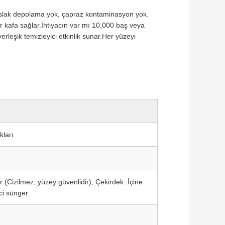
k, ıslak depolama yok, çapraz kontaminasyon yok.
ir kafa sağlar.İhtiyacın var mı 10,000 baş veya
erleşik temizleyici etkinlik sunar.Her yüzeyi
kları
(Cizilmez, yüzey güvenlidir); Çekirdek: İçine
ici sünger