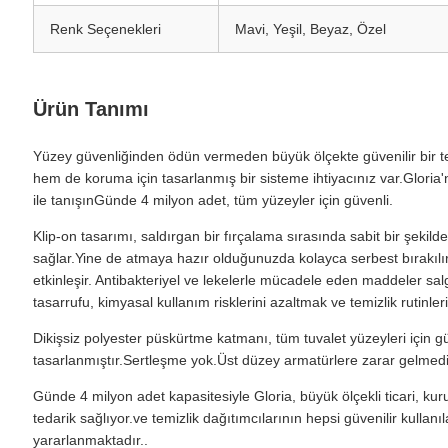
Renk Seçenekleri
Mavi, Yeşil, Beyaz, Özel
Ürün Tanımı
Yüzey güvenliğinden ödün vermeden büyük ölçekte güvenilir bir t
hem de koruma için tasarlanmış bir sisteme ihtiyacınız var.Gloria'nı
ile tanışınGünde 4 milyon adet, tüm yüzeyler için güvenli.
Klip-on tasarımı, saldırgan bir fırçalama sırasında sabit bir şekild
sağlar.Yine de atmaya hazır olduğunuzda kolayca serbest bırakılır
etkinleşir. Antibakteriyel ve lekelerle mücadele eden maddeler sal
tasarrufu, kimyasal kullanım risklerini azaltmak ve temizlik rutinleri
Dikişsiz polyester püskürtme katmanı, tüm tuvalet yüzeyleri için gü
tasarlanmıştır.Sertleşme yok.Üst düzey armatürlere zarar gelmedi
Günde 4 milyon adet kapasitesiyle Gloria, büyük ölçekli ticari, kuru
tedarik sağlıyor.ve temizlik dağıtımcılarının hepsi güvenilir kullanıl
yararlanmaktadır..