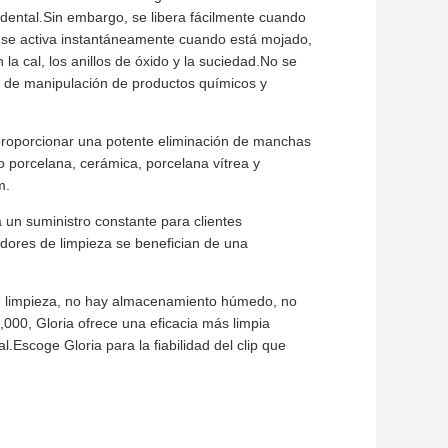
idental.Sin embargo, se libera fácilmente cuando
o se activa instantáneamente cuando está mojado,
a cal, los anillos de óxido y la suciedad.No se
s de manipulación de productos químicos y
 proporcionar una potente eliminación de manchas
o porcelana, cerámica, porcelana vítrea y
m.
 un suministro constante para clientes
buidores de limpieza se benefician de una
 de limpieza, no hay almacenamiento húmedo, no
000, Gloria ofrece una eficacia más limpia
l.Escoge Gloria para la fiabilidad del clip que