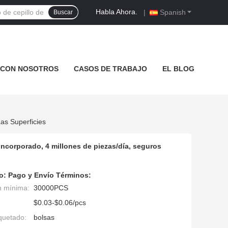
Habla Ahora.
|
Spanish
Buscar
 CON NOSOTROS
CASOS DE TRABAJO
EL BLOG
as Superficies
incorporado, 4 millones de piezas/día, seguros
o:
Pago y Envío Términos:
n mínima:
30000PCS
$0.03-$0.06/pcs
quetado:
bolsas