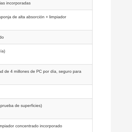
ias incorporadas
sponja de alta absorción + limpiador
ado
ía)
d de 4 millones de PC por día, seguro para
a prueba de superficies)
impiador concentrado incorporado