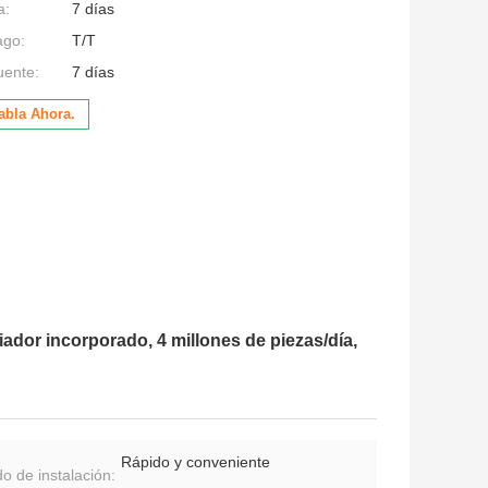
a:
7 días
ago:
T/T
uente:
7 días
abla Ahora.
ador incorporado, 4 millones de piezas/día,
Rápido y conveniente
o de instalación: