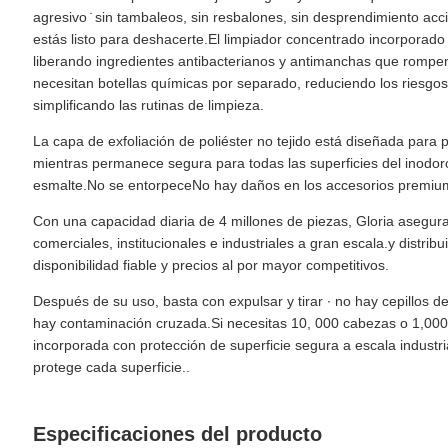
agresivo ̇ sin tambaleos, sin resbalones, sin desprendimiento acc
estás listo para deshacerte.El limpiador concentrado incorporad
liberando ingredientes antibacterianos y antimanchas que rompen l
necesitan botellas químicas por separado, reduciendo los riesgo
simplificando las rutinas de limpieza.
La capa de exfoliación de poliéster no tejido está diseñada para
mientras permanece segura para todas las superficies del inodor
esmalte.No se entorpeceNo hay daños en los accesorios premiu
Con una capacidad diaria de 4 millones de piezas, Gloria asegura
comerciales, institucionales e industriales a gran escala.y distri
disponibilidad fiable y precios al por mayor competitivos.
Después de su uso, basta con expulsar y tirar ∙ no hay cepillos
hay contaminación cruzada.Si necesitas 10, 000 cabezas o 1,000,
incorporada con protección de superficie segura a escala industria
protege cada superficie..
Especificaciones del producto