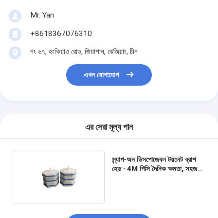
Mr. Yan
+8618367076310
নং ৬৭, হংকিয়াও রোড, জিয়াশান, ঝেজিয়াং, চীন
এখন যোগাযোগ
এর সেরা মূল্য পান
স্ন্যাপ-অন ডিসপোজেবল টয়লেট ব্রাশ
হেড ∙ 4M পিসি দৈনিক ক্ষমতা, সহজ
প্রতিস্থাপন