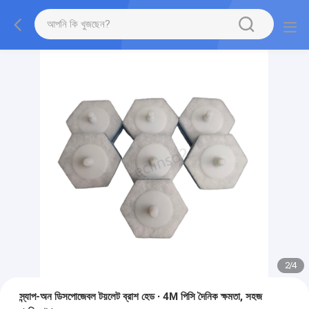
2
/
4
স্ন্যাপ-অন ডিসপোজেবল টয়লেট ব্রাশ হেড ∙ 4M পিসি দৈনিক ক্ষমতা, সহজ