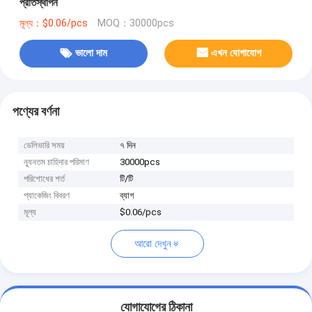
প্রতিস্থাপন
মূল্য：$0.06/pcs
MOQ：30000pcs
ভালো দাম
এখন যোগাযোগ
পণ্যের বর্ণনা
ডেলিভারি সময়
৭ দিন
ন্যূনতম চাহিদার পরিমাণ
30000pcs
পরিশোধের শর্ত
টি/টি
প্যাকেজিং বিবরণ
ব্যাগ
মূল্য
$0.06/pcs
আরো দেখুন
যোগাযোগের ঠিকানা