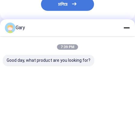
চালিয়ে
Gary
প্রস্তাবিত পণ্য
7:39 PM
Good day, what product are you looking for?
স্ন্যাপ-অন টয়লেট রিফিল হেডস ️
স্ক্র্যাচমুক্ত স্ক্রাবার প্যাড
টয়লেট ব্রাশ কিট
বিল্ট-ইন ক্লিনার, দৈনন্দিন টয়লেট
রান্নাঘরের পাত্র রক্ষা করে
প্রতিস্থাপনযোগ্য হেড
স্বাস্থ্যবিধি যত্নের জন্য নিখুঁত
কার্যকরভাবে পরিষ্কার করে
পরিচ্ছন্নতার জন্য বিল্ট
ক্লিনার
ভালো দাম
ভালো দাম
ভালো দাম
বাড়ি
আমাদের
আমাদের সাথে যোগাযোগ
Desktop