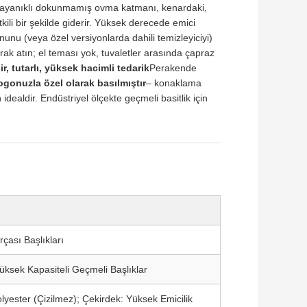
. Dayanıklı dokunmamış ovma katmanı, kenardaki,
tkili bir şekilde giderir. Yüksek derecede emici
unu (veya özel versiyonlarda dahili temizleyiciyi)
arak atın; el teması yok, tuvaletler arasında çapraz
ir, tutarlı, yüksek hacimli tedarik
Perakende
ogonuzla özel olarak basılmıştır
– konaklama
 idealdir. Endüstriyel ölçekte geçmeli basitlik için
çası Başlıkları
Yüksek Kapasiteli Geçmeli Başlıklar
ester (Çizilmez); Çekirdek: Yüksek Emicilik