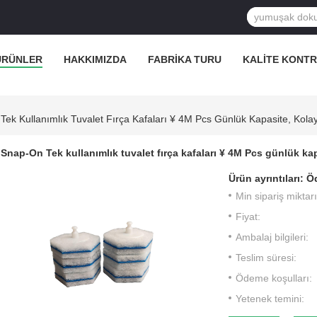
ÜRÜNLER
HAKKIMIZDA
FABRIKA TURU
KALITE KONT
ek Kullanımlık Tuvalet Fırça Kafaları ¥ 4M Pcs Günlük Kapasite, Kola
Snap-On Tek kullanımlık tuvalet fırça kafaları ¥ 4M Pcs günlük ka
Ürün ayrıntıları:
Öd
Min sipariş miktarı
Fiyat:
Ambalaj bilgileri:
Teslim süresi:
Ödeme koşulları:
Yetenek temini: