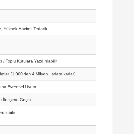
, Yüksek Hacimli Tedarik
 / Toplu Kutulara Yazdırılabilir
 Adetler (1.000'den 4 Milyon+ adete kadar)
pına Evrensel Uyum
le İletişime Geçin
ilebilir