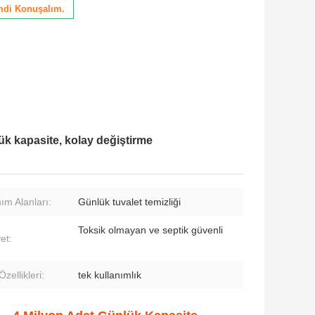
mdi Konuşalım.
lük kapasite, kolay değiştirme
ım Alanları:
Günlük tuvalet temizliği
Toksik olmayan ve septik güvenli
et:
zellikleri:
tek kullanımlık