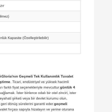
zır
ilmez)
ük Kapasite (Özelleştirilebilir)
k
Gloria'nın Geçmeli Tek Kullanımlık Tuvalet
iştirme
. Ticari, endüstriyel ve yüksek hacimli
ı farklı fiyat seçenekleriyle mevcuttur.
günlük 4
ğlamak. İster binlerce odalı bir otel zinciri, ister
 seyahati şirketi veya bir devlet kurumu olun,
ı geri dönüş sürelerini garanti eder.
geçmeli
valet fırçası sapıyla hizalayın ve yerine oturana