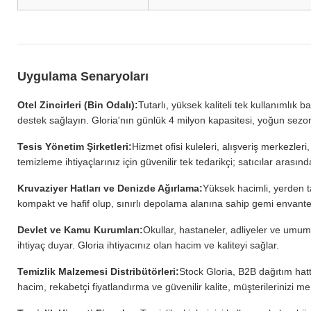
Uygulama Senaryoları
Otel Zincirleri (Bin Odalı):
Tutarlı, yüksek kaliteli tek kullanımlık b
destek sağlayın. Gloria'nın günlük 4 milyon kapasitesi, yoğun sezo
Tesis Yönetim Şirketleri:
Hizmet ofisi kuleleri, alışveriş merkezler
temizleme ihtiyaçlarınız için güvenilir tek tedarikçi; satıcılar aras
Kruvaziyer Hatları ve Denizde Ağırlama:
Yüksek hacimli, yerden t
kompakt ve hafif olup, sınırlı depolama alanına sahip gemi envante
Devlet ve Kamu Kurumları:
Okullar, hastaneler, adliyeler ve umumi 
ihtiyaç duyar. Gloria ihtiyacınız olan hacim ve kaliteyi sağlar.
Temizlik Malzemesi Distribütörleri:
Stock Gloria, B2B dağıtım hat
hacim, rekabetçi fiyatlandırma ve güvenilir kalite, müşterilerinizi 