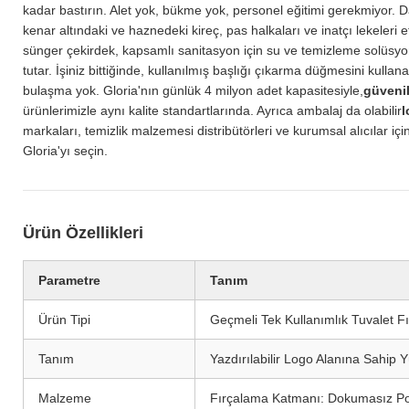
kadar bastırın. Alet yok, bükme yok, personel eğitimi gerekmiyor
kenar altındaki ve haznedeki kireç, pas halkaları ve inatçı lekeleri e
sünger çekirdek, kapsamlı sanitasyon için su ve temizleme solüsyon
tutar. İşiniz bittiğinde, kullanılmış başlığı çıkarma düğmesini kullan
bulaşma yok. Gloria'nın günlük 4 milyon adet kapasitesiyle,
güvenil
ürünlerimizle aynı kalite standartlarında. Ayrıca ambalaj da olabilir
l
markaları, temizlik malzemesi distribütörleri ve kurumsal alıcılar için
Gloria'yı seçin.
Ürün Özellikleri
Parametre
Tanım
Ürün Tipi
Geçmeli Tek Kullanımlık Tuvalet Fır
Tanım
Yazdırılabilir Logo Alanına Sahip 
Malzeme
Fırçalama Katmanı: Dokumasız Poly