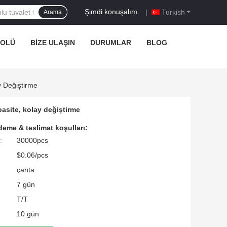
Şimdi konuşalım.
|
Turkish
Arama
ROLÜ
BIZE ULAŞIN
DURUMLAR
BLOG
y Değiştirme
pasite, kolay değiştirme
eme & teslimat koşulları:
:
30000pcs
$0.06/pcs
çanta
7 gün
T/T
10 gün