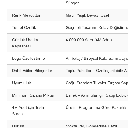
Sünger
Renk Mevcuttur
Mavi, Yeşil, Beyaz, Özel
Temel Özellik
Geçmeli Tasarım, Kolay Değiştirme
Günlük Üretim
4.000.000 Adet (4M Adet)
Kapasitesi
Logo Özelleştirme
Ambalaj / Bireysel Kafa Sarmalayıcı
Dahil Edilen Bileşenler
Toplu Paketler – Özelleştirilebilir
Uyumluluk
Çoğu Standart Tuvalet Fırçası Sa
Minimum Sipariş Miktarı
Esnek – Ayrıntılar için Satış Ekibiy
4M Adet için Teslim
Üretim Programına Göre Pazarlık Ed
Süresi
Durum
Stokta Var, Gönderime Hazır