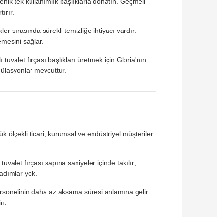
jyenik tek kullanımlık başlıklarla donatın. Geçmeli
tırır.
ikler sırasında sürekli temizliğe ihtiyacı vardır.
emesini sağlar.
uvalet fırçası başlıkları üretmek için Gloria'nın
mülasyonlar mevcuttur.
 ölçekli ticari, kurumsal ve endüstriyel müşteriler
valet fırçası sapına saniyeler içinde takılır;
 adımlar yok.
k personelinin daha az aksama süresi anlamına gelir.
in.