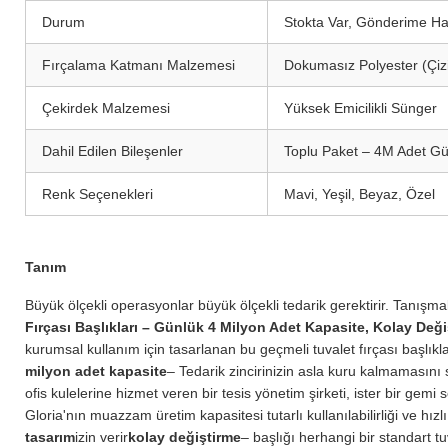
Durum
Stokta Var, Gönderime Ha
Fırçalama Katmanı Malzemesi
Dokumasız Polyester (Çiz
Çekirdek Malzemesi
Yüksek Emicilikli Sünger
Dahil Edilen Bileşenler
Toplu Paket – 4M Adet Günl
Renk Seçenekleri
Mavi, Yeşil, Beyaz, Özel
Tanım
Büyük ölçekli operasyonlar büyük ölçekli tedarik gerektirir. Tanışma
Fırçası Başlıkları – Günlük 4 Milyon Adet Kapasite, Kolay Değ
kurumsal kullanım için tasarlanan bu geçmeli tuvalet fırçası başlıklar
milyon adet kapasite
– Tedarik zincirinizin asla kuru kalmamasını sa
ofis kulelerine hizmet veren bir tesis yönetim şirketi, ister bir gemi
Gloria'nın muazzam üretim kapasitesi tutarlı kullanılabilirliği ve hızl
tasarım
izin verir
kolay değiştirme
– başlığı herhangi bir standart tu