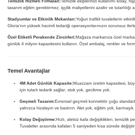
Temizlik Hizmeti Firmaları:
Temizlik ekiplerinizi kullanımı kolay, hi
tasarım eğitim gerektirmez; işçilik maliyetlerini azaltır ve tutarlılığı ar
Stadyumlar ve Etkinlik Mekanları:
Yoğun trafikli tuvaletlerin etkinl
Gloria'nın yüksek hacimli tedariği operasyonlarınızın sorunsuz ilerl
Özel Etiketli Perakende Zincirleri:
Mağaza markanıza özel markalı t
günlük 4 milyon kapasitesini kullanın. Özel ambalaj, renkler ve for
Temel Avantajlar
4M Adet Günlük Kapasite:
Muazzam üretim kapasitesi, büyük
için tutarlı tedarik sağlar; stok yok, gecikme yok.
Geçmeli Tasarım:
Evrensel geçmeli konnektör çoğu standart tu
yalnızca hizalayın ve bastırın. Alet yok, eğitim yok, karmaşık
Kolay Değiştirme:
Hızlı, aletsiz kafa değişiklikleri, temizli
Tuvaletler arasında kafaları 5 saniyeden kısa sürede değiştir