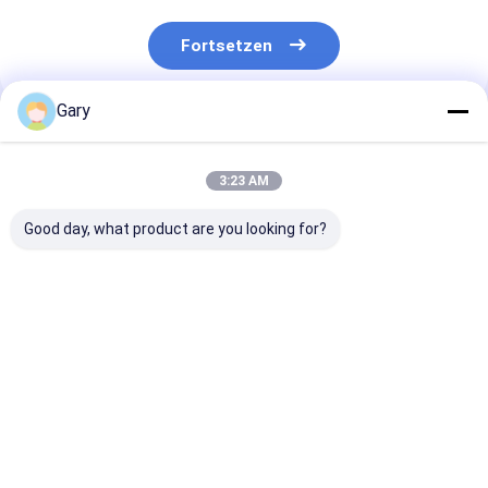
Fortsetzen
Gary
Empfohlene Produkte
3:23 AM
Good day, what product are you looking for?
Snap-On Toiletten-
Kratzerfreier
Toilettenbürst
Nachfüllköpfe –
Reiniger schützt
mit auswechse
Eingebauter
Geschirr
Köpfen und
Reiniger, Perfekt für
eingebauten
die Tägliche
Reinigungsmit
Bestpreis
Bestpreis
Bestprei
Toilettenhygiene
für Hygiene