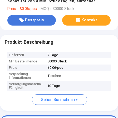
Kapazität von 4 Mio. Stück täglich, einfacher
Austausch
Preis：$0.06/pcs
MOQ：30000 Stück
Bestpreis
Kontakt
Produkt-Beschreibung
Lieferzeit
7 Tage
Min Bestellmenge
30000 Stück
Preis
$0.06/pcs
Verpackung
Taschen
Informationen
Versorgungsmaterial-
10 Tage
Fähigkeit
Sehen Sie mehr an