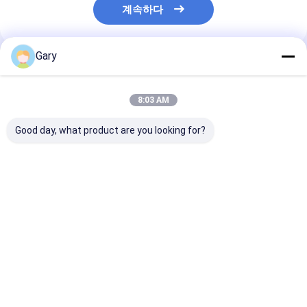
계속하다
Gary
추천된 제품
8:03 AM
Good day, what product are you looking for?
스냅온 변기 리필 헤드
스크래치 무료 스크러버
화장실 붓 키트 
– 내장 세정제, 매일 변
패드 요리 가구 보호 효
청소기 내장된 교
기 위생 관리에 완벽
과적 청소
능한 머리
최고의 가격
최고의 가격
최고의 
Desktop Site
홈
사이트맵
연락처