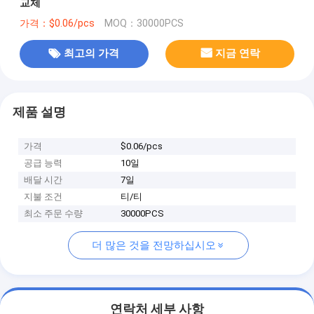
교체
가격：$0.06/pcs
MOQ：30000PCS
최고의 가격
지금 연락
제품 설명
가격
$0.06/pcs
공급 능력
10일
배달 시간
7일
지불 조건
티/티
최소 주문 수량
30000PCS
더 많은 것을 전망하십시오
연락처 세부 사항