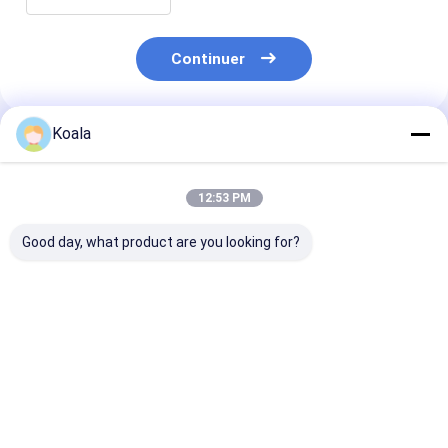
Continuer
Koala
Produits Recommandés
12:53 PM
Good day, what product are you looking for?
Tête de remplissage
Pad de nettoyage
Kit de brosses 
de toilettes intégrée,
sans rayures Protège
toilettes à têt
parfaite pour
les ustensiles de
remplaçables 
l'hygiène quotidienne
cuisine Nettoie
un nettoyant i
des toilettes
efficacement
pour l'hygiène
Meilleur prix
Meilleur prix
Meilleur p