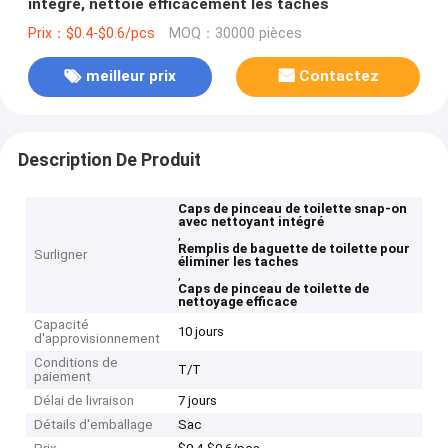
intégré, nettoie efficacement les taches
Prix：$0.4-$0.6/pcs
MOQ：30000 pièces
meilleur prix
Contactez
Description De Produit
Caps de pinceau de toilette snap-on
avec nettoyant intégré
,
Remplis de baguette de toilette pour
Surligner
éliminer les taches
,
Caps de pinceau de toilette de
nettoyage efficace
Capacité
10 jours
d'approvisionnement
Conditions de
T/T
paiement
Délai de livraison
7 jours
Détails d'emballage
Sac