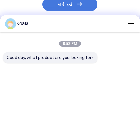
जारी रखें
Koala
अनुशंसित उत्पाद
8:52 PM
Good day, what product are you looking for?
स्नैप-ऑन टॉयलेट रीफिल
खरोंच मुक्त स्क्रबर पैड
स्वच्छता के लिए निर्म
हेड्स - बिल्ट-इन क्लीनर,
कुकवेयर की रक्षा करता है
के साथ टॉयलेट ब्र
दैनिक शौचालय स्वच्छता
प्रभावी ढंग से साफ करता है
विनिमेय सिर
देखभाल के लिए बिल्कुल सही
सबसे अच्छी कीमत
सबसे अच्छी कीमत
सबसे अच्छी 
होम
हमारे बारे में
हमसे संपर्क करें
Desktop Site