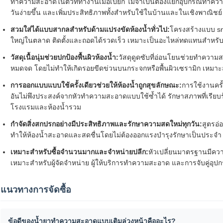
ทำความสะอาดในตัวที่ทำงานเมื่อเปียก ไม่จำเป็นต้องแยกอุปกรณ์ทำ
วันง่ายขึ้น และเพิ่มประสิทธิภาพทั้งสำหรับใช้ในบ้านและในเชิงพาณิชย์
สวมใส่ได้แบบสากลสำหรับด้ามแปรงขัดห้องน้ำทั่วไป:
โครงสร้างแบบ sn
ใหญ่ในตลาด ติดตั้งและถอดได้รวดเร็ว เหมาะเป็นอะไหล่ทดแทนสำหรับเค
วัสดุเนื้อนุ่มช่วยปกป้องพื้นผิวห้องน้ำ:
วัสดุดูดซับที่อ่อนโยนช่วยทำควา
หมดจด โดยไม่ทำให้เกิดรอยขีดข่วนบนกระจกหรือพื้นผิวเซรามิก เหมาะส
การออกแบบแบบใช้ครั้งเดียวช่วยให้ห้องน้ำถูกสุขลักษณะ:
การใช้งานครั
อันไม่พึงประสงค์จากหัวทำความสะอาดแบบใช้ซ้ำได้ รักษาสภาพที่เรียบร้
โรงแรมและห้องน้ำรวม
กำจัดสิ่งสกปรกอย่างมีประสิทธิภาพและรักษาความสดใหม่ทุกวัน:
สูตรอ่
ทำให้ห้องน้ำสะอาดและสดชื่นโดยไม่ต้องออกแรงบำรุงรักษาเป็นประจำ
เหมาะสำหรับซื้อจำนวนมากและจำหน่ายปลีก:
หัวเปลี่ยนมาตรฐานมีควา
เหมาะสำหรับผู้จัดจำหน่าย ผู้ให้บริการทำความสะอาด และการจับคู่อ
แนวทางการจัดซื้อ
ข้อดีของน้ำยาทำความสะอาดแบบเติมล่วงหน้าคืออะไร?