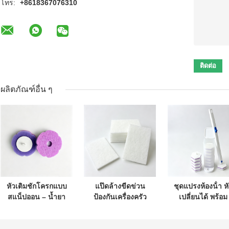
โทร:
+8618367076310
ผลิตภัณฑ์อื่น ๆ
หัวเติมชักโครกแบบ
แป๊ดล้างขีดข่วน
ชุดแปรงห้องน้ํา ห
สแน็ปออน – น้ำยา
ป้องกันเครื่องครัว
เปลี่ยนได้ พร้อม
ทำความสะอาดใน
ทําความสะอาด
เครื่องทําความ
ตัว เหมาะสำหรับ
อย่างมีประสิทธิภาพ
สะอาดในตัว สํา