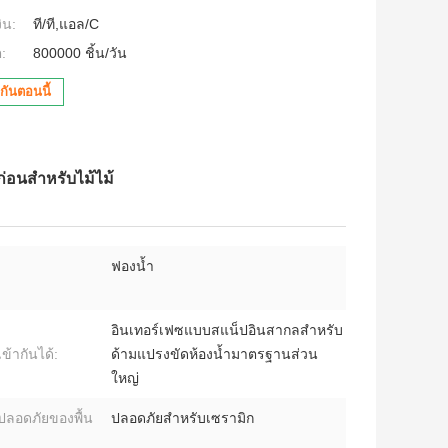
ิน:
ที/ที,แอล/C
:
800000 ชิ้น/วัน
กันตอนนี้
ก่อนสําหรับไม้ไม้
ฟองน้ำ
อินเทอร์เฟซแบบสแน็ปอินสากลสำหรับ
ข้ากันได้:
ด้ามแปรงขัดห้องน้ำมาตรฐานส่วน
ใหญ่
ลอดภัยของพื้น
ปลอดภัยสำหรับเซรามิก